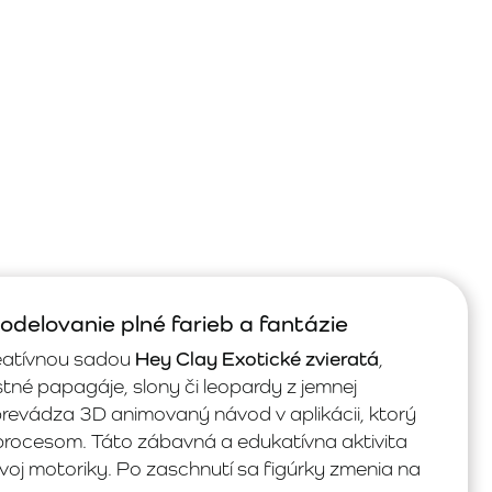
odelovanie plné farieb a fantázie
reatívnou sadou
Hey Clay Exotické zvieratá
,
astné papagáje, slony či leopardy z jemnej
revádza 3D animovaný návod v aplikácii, ktorý
 procesom. Táto zábavná a edukatívna aktivita
ozvoj motoriky. Po zaschnutí sa figúrky zmenia na