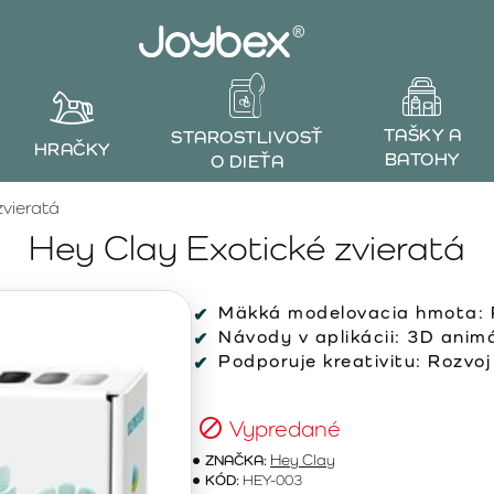
TAŠKY A
STAROSTLIVOSŤ
HRAČKY
BATOHY
O DIEŤA
zvieratá
Hey Clay Exotické zvieratá
Mäkká modelovacia hmota: P
Návody v aplikácii: 3D anim
Podporuje kreativitu: Rozvoj
Vypredané
ZNAČKA:
Hey Clay
KÓD:
HEY-003