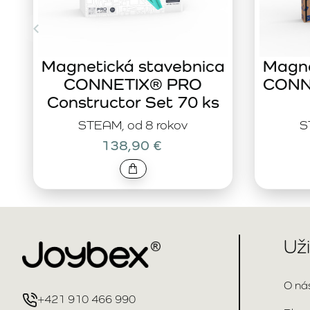
Magnetická stavebnica
Magne
CONNETIX® PRO
CONNE
Constructor Set 70 ks
STEAM, od 8 rokov
S
138,90 €
Už
O ná
+421 910 466 990