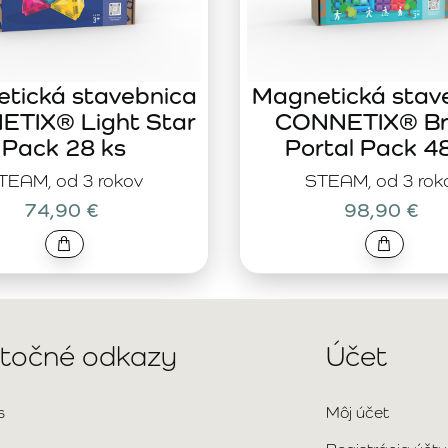
tická stavebnica
Magnetická stav
TIX® Light Star
CONNETIX® Br
Pack 28 ks
Portal Pack 4
TEAM, od 3 rokov
STEAM, od 3 rok
74,90 €
98,90 €
itočné odkazy
Účet
s
Môj účet