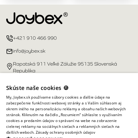
+421 910 466 990
info@joybex.sk
Rapatská 911 Veľké Zálužie 95135 Slovenská
Republika
Užitočné odkazy
Skúste naše cookies 🍪
My, Joybex.sk používame súbory cookies a ďalšie údaje na
Účet
zabezpečenie funkčnosti webovej stránky a s Vaším súhlasom aj
okrem iného na personalizáciu reklamy a obsahu našich webových
stránok. Kliknutím na tlačidlo „Rozumiem“ súhlasíte s využívaním
Informácie obchodu
cookies a predaním údajov o správaní na webe na zobrazenie
cielenej reklamy na sociálnych sieťach a reklamných sieťach na
ďalších weboch.
Zásady ochrany osobných údajov
Všetky práva vyhradené ©
2026
Joybex.sk