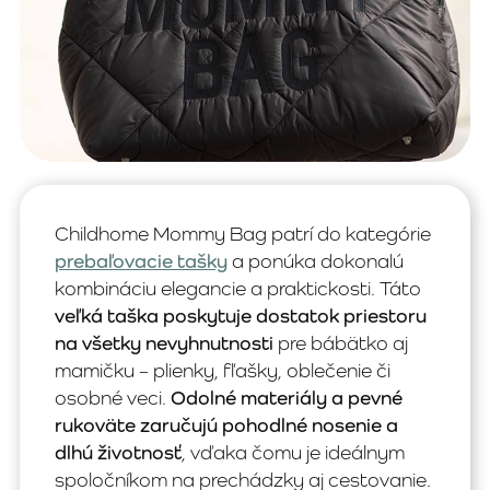
Childhome Mommy Bag patrí do kategórie
prebaľovacie tašky
a ponúka dokonalú
kombináciu elegancie a praktickosti. Táto
veľká taška poskytuje dostatok priestoru
na všetky nevyhnutnosti
pre bábätko aj
mamičku – plienky, fľašky, oblečenie či
osobné veci.
Odolné materiály a pevné
rukoväte zaručujú pohodlné nosenie a
dlhú životnosť
, vďaka čomu je ideálnym
spoločníkom na prechádzky aj cestovanie.