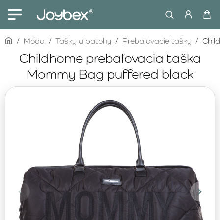
home
Móda
Tašky a batohy
Prebaľovacie tašky
Chil
Childhome prebaľovacia taška
Mommy Bag puffered black