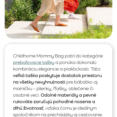
Childhome Mommy Bag patrí do kategórie
prebaľovacie tašky
a ponúka dokonalú
kombináciu elegancie a praktickosti. Táto
veľká taška poskytuje dostatok priestoru
na všetky nevyhnutnosti
pre bábätko aj
mamičku – plienky, fľašky, oblečenie či
osobné veci.
Odolné materiály a pevné
rukoväte zaručujú pohodlné nosenie a
dlhú životnosť
, vďaka čomu je ideálnym
spoločníkom na prechádzky aj cestovanie.