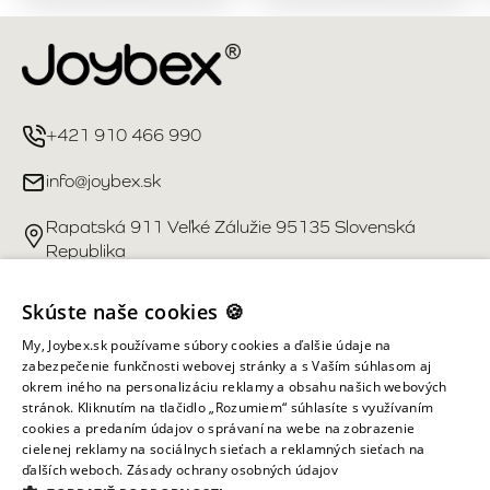
+421 910 466 990
info@joybex.sk
Rapatská 911 Veľké Zálužie 95135 Slovenská
Republika
Užitočné odkazy
Skúste naše cookies 🍪
My, Joybex.sk používame súbory cookies a ďalšie údaje na
Účet
zabezpečenie funkčnosti webovej stránky a s Vaším súhlasom aj
okrem iného na personalizáciu reklamy a obsahu našich webových
stránok. Kliknutím na tlačidlo „Rozumiem“ súhlasíte s využívaním
Informácie obchodu
cookies a predaním údajov o správaní na webe na zobrazenie
cielenej reklamy na sociálnych sieťach a reklamných sieťach na
ďalších weboch.
Zásady ochrany osobných údajov
Všetky práva vyhradené ©
2026
Joybex.sk