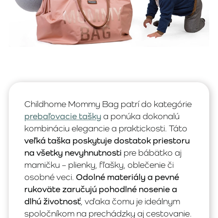
Childhome Mommy Bag patrí do kategórie
prebaľovacie tašky
a ponúka dokonalú
kombináciu elegancie a praktickosti. Táto
veľká taška poskytuje dostatok priestoru
na všetky nevyhnutnosti
pre bábätko aj
mamičku – plienky, fľašky, oblečenie či
osobné veci.
Odolné materiály a pevné
rukoväte zaručujú pohodlné nosenie a
dlhú životnosť
, vďaka čomu je ideálnym
spoločníkom na prechádzky aj cestovanie.