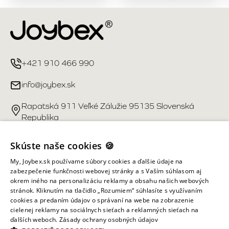
+421 910 466 990
info@joybex.sk
Rapatská 911 Veľké Zálužie 95135 Slovenská
Republika
Užitočné odkazy
Skúste naše cookies 🍪
My, Joybex.sk používame súbory cookies a ďalšie údaje na
Účet
zabezpečenie funkčnosti webovej stránky a s Vaším súhlasom aj
okrem iného na personalizáciu reklamy a obsahu našich webových
stránok. Kliknutím na tlačidlo „Rozumiem“ súhlasíte s využívaním
Informácie obchodu
cookies a predaním údajov o správaní na webe na zobrazenie
cielenej reklamy na sociálnych sieťach a reklamných sieťach na
ďalších weboch.
Zásady ochrany osobných údajov
Všetky práva vyhradené ©
2026
Joybex.sk