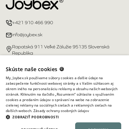
+421 910 466 990
info@joybex.sk
Rapatská 911 Veľké Zálužie 95135 Slovenská
Republika
Užitočné odkazy
Skúste naše cookies 🍪
My, Joybex.sk používame súbory cookies a ďalšie údaje na
Účet
zabezpečenie funkčnosti webovej stránky a s Vaším súhlasom aj
okrem iného na personalizáciu reklamy a obsahu našich webových
stránok. Kliknutím na tlačidlo „Rozumiem“ súhlasíte s využívaním
Informácie obchodu
cookies a predaním údajov o správaní na webe na zobrazenie
cielenej reklamy na sociálnych sieťach a reklamných sieťach na
ďalších weboch.
Zásady ochrany osobných údajov
Všetky práva vyhradené ©
2026
Joybex.sk
ZOBRAZIŤ PODROBNOSTI