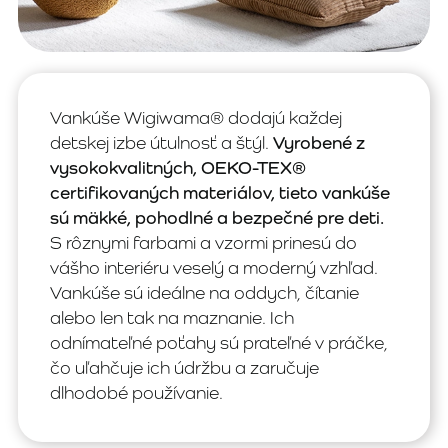
Vankúše Wigiwama® dodajú každej
detskej izbe útulnosť a štýl.
Vyrobené z
vysokokvalitných, OEKO-TEX®
certifikovaných materiálov, tieto vankúše
sú mäkké, pohodlné a bezpečné pre deti.
S rôznymi farbami a vzormi prinesú do
vášho interiéru veselý a moderný vzhľad.
Vankúše sú ideálne na oddych, čítanie
alebo len tak na maznanie. Ich
odnímateľné poťahy sú prateľné v práčke,
čo uľahčuje ich údržbu a zaručuje
dlhodobé používanie.