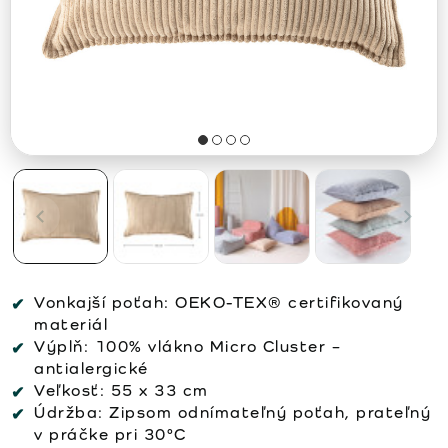
Vonkajší poťah:
OEKO-TEX® certifikovaný
materiál
Výplň:
100% vlákno Micro Cluster –
antialergické
Veľkosť:
55 x 33 cm
Údržba:
Zipsom odnímateľný poťah, prateľný
v práčke pri 30°C