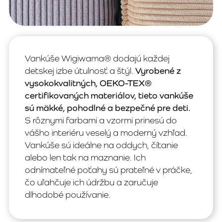
Vankúše Wigiwama® dodajú každej
detskej izbe útulnosť a štýl.
Vyrobené z
vysokokvalitných, OEKO-TEX®
certifikovaných materiálov, tieto vankúše
sú mäkké, pohodlné a bezpečné pre deti.
S rôznymi farbami a vzormi prinesú do
vášho interiéru veselý a moderný vzhľad.
Vankúše sú ideálne na oddych, čítanie
alebo len tak na maznanie. Ich
odnímateľné poťahy sú prateľné v práčke,
čo uľahčuje ich údržbu a zaručuje
dlhodobé používanie.