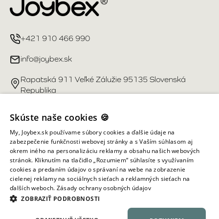
+421 910 466 990
info@joybex.sk
Rapatská 911 Veľké Zálužie 95135 Slovenská
Republika
Užitočné odkazy
Skúste naše cookies 🍪
My, Joybex.sk používame súbory cookies a ďalšie údaje na
Účet
zabezpečenie funkčnosti webovej stránky a s Vaším súhlasom aj
okrem iného na personalizáciu reklamy a obsahu našich webových
stránok. Kliknutím na tlačidlo „Rozumiem“ súhlasíte s využívaním
Informácie obchodu
cookies a predaním údajov o správaní na webe na zobrazenie
cielenej reklamy na sociálnych sieťach a reklamných sieťach na
ďalších weboch.
Zásady ochrany osobných údajov
Všetky práva vyhradené ©
2026
Joybex.sk
ZOBRAZIŤ PODROBNOSTI