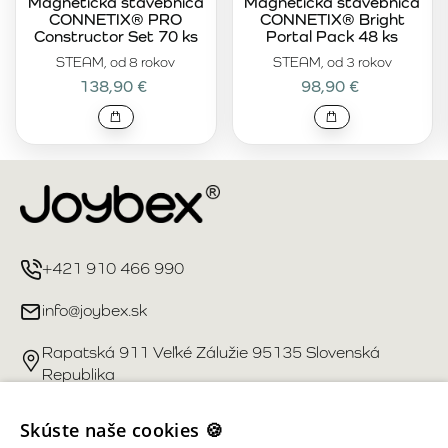
Magnetická stavebnica
Magnetická stavebnica
CONNETIX® PRO
CONNETIX® Bright
Constructor Set 70 ks
Portal Pack 48 ks
STEAM, od 8 rokov
STEAM, od 3 rokov
138,90 €
98,90 €
+421 910 466 990
info@joybex.sk
Rapatská 911 Veľké Zálužie 95135 Slovenská
Republika
Užitočné odkazy
Skúste naše cookies 🍪