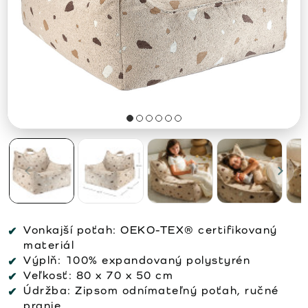
Vonkajší poťah:
OEKO-TEX® certifikovaný
materiál
Výplň:
100% expandovaný polystyrén
Veľkosť:
80 x 70 x 50 cm
Údržba:
Zipsom odnímateľný poťah, ručné
pranie