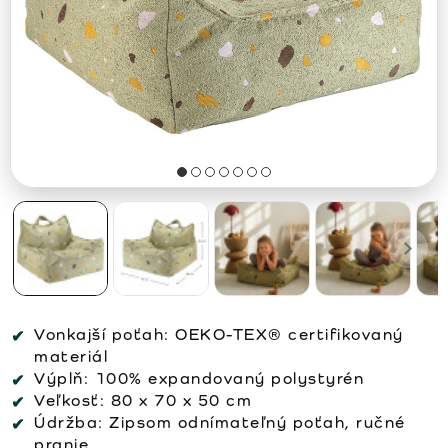
Vonkajší poťah:
OEKO-TEX® certifikovaný
materiál
Výplň:
100% expandovaný polystyrén
Veľkosť:
80 x 70 x 50 cm
Údržba:
Zipsom odnímateľný poťah, ručné
pranie