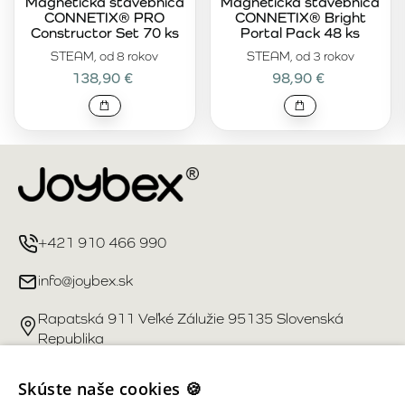
Magnetická stavebnica
Magnetická stavebnica
CONNETIX® PRO
CONNETIX® Bright
Constructor Set 70 ks
Portal Pack 48 ks
STEAM, od 8 rokov
STEAM, od 3 rokov
138,90 €
98,90 €
+421 910 466 990
info@joybex.sk
Rapatská 911 Veľké Zálužie 95135 Slovenská
Republika
Užitočné odkazy
Skúste naše cookies 🍪