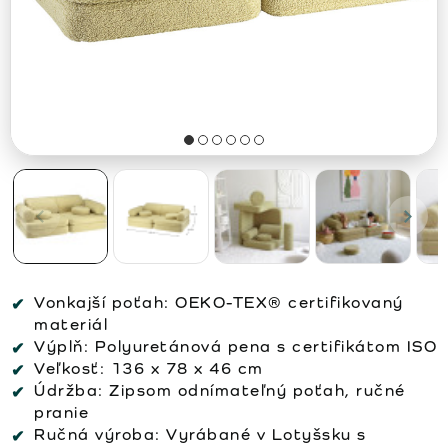
Vonkajší poťah:
OEKO-TEX® certifikovaný
materiál
Výplň:
Polyuretánová pena s certifikátom ISO
Veľkosť:
136 x 78 x 46 cm
Údržba:
Zipsom odnímateľný poťah, ručné
pranie
Ručná výroba:
Vyrábané v Lotyšsku s