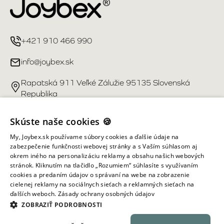
+421 910 466 990
info@joybex.sk
Rapatská 911 Veľké Zálužie 95135 Slovenská
Republika
Užitočné odkazy
Skúste naše cookies 🍪
My, Joybex.sk používame súbory cookies a ďalšie údaje na
Účet
zabezpečenie funkčnosti webovej stránky a s Vaším súhlasom aj
okrem iného na personalizáciu reklamy a obsahu našich webových
stránok. Kliknutím na tlačidlo „Rozumiem“ súhlasíte s využívaním
Informácie obchodu
cookies a predaním údajov o správaní na webe na zobrazenie
cielenej reklamy na sociálnych sieťach a reklamných sieťach na
ďalších weboch.
Zásady ochrany osobných údajov
Všetky práva vyhradené ©
2026
Joybex.sk
ZOBRAZIŤ PODROBNOSTI