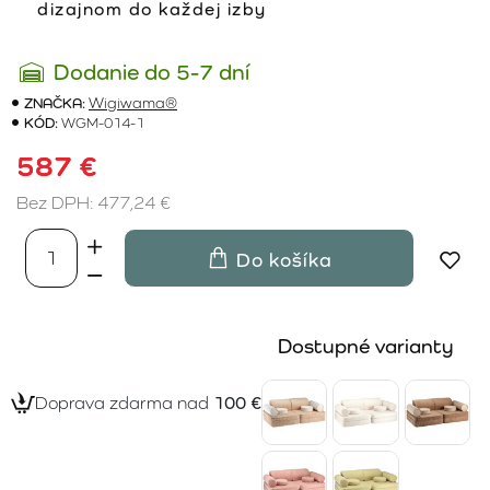
dizajnom do každej izby
Dodanie do 5-7 dní
ZNAČKA:
Wigiwama®
KÓD:
WGM-014-1
587 €
Bez DPH: 477,24 €
Do košíka
Dostupné varianty
Doprava zdarma nad
100 €