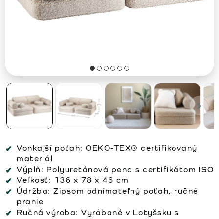
Vonkajší poťah:
OEKO-TEX® certifikovaný
materiál
Výplň:
Polyuretánová pena s certifikátom ISO
Veľkosť:
136 x 78 x 46 cm
Údržba:
Zipsom odnímateľný poťah, ručné
pranie
Ručná výroba:
Vyrábané v Lotyšsku s