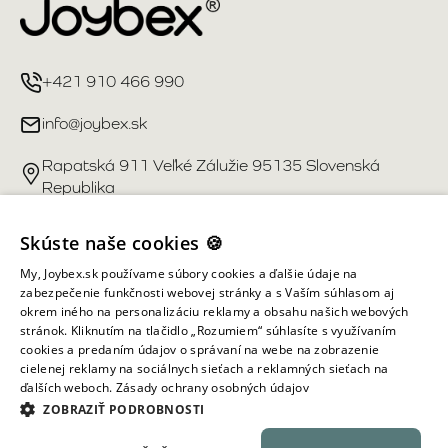
+421 910 466 990
info@joybex.sk
Rapatská 911 Veľké Zálužie 95135 Slovenská
Republika
Užitočné odkazy
Skúste naše cookies 🍪
My, Joybex.sk používame súbory cookies a ďalšie údaje na
Účet
zabezpečenie funkčnosti webovej stránky a s Vaším súhlasom aj
okrem iného na personalizáciu reklamy a obsahu našich webových
stránok. Kliknutím na tlačidlo „Rozumiem“ súhlasíte s využívaním
Informácie obchodu
cookies a predaním údajov o správaní na webe na zobrazenie
cielenej reklamy na sociálnych sieťach a reklamných sieťach na
ďalších weboch.
Zásady ochrany osobných údajov
Všetky práva vyhradené ©
2026
Joybex.sk
ZOBRAZIŤ PODROBNOSTI