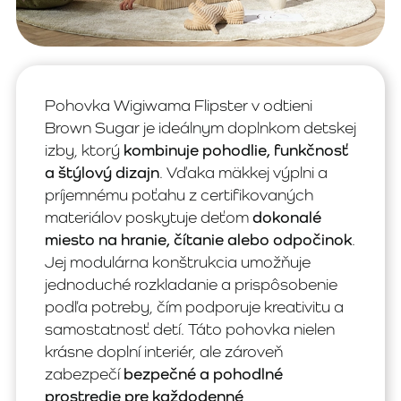
Pohovka Wigiwama Flipster v odtieni
Brown Sugar je ideálnym doplnkom detskej
izby, ktorý
kombinuje pohodlie, funkčnosť
a štýlový dizajn
. Vďaka mäkkej výplni a
príjemnému poťahu z certifikovaných
materiálov poskytuje deťom
dokonalé
miesto na hranie, čítanie alebo odpočinok
.
Jej modulárna konštrukcia umožňuje
jednoduché rozkladanie a prispôsobenie
podľa potreby, čím podporuje kreativitu a
samostatnosť detí. Táto pohovka nielen
krásne doplní interiér, ale zároveň
zabezpečí
bezpečné a pohodlné
prostredie pre každodenné