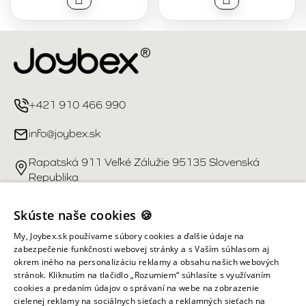
+421 910 466 990
info@joybex.sk
Rapatská 911 Veľké Zálužie 95135 Slovenská
Republika
Užitočné odkazy
Skúste naše cookies 🍪
My, Joybex.sk používame súbory cookies a ďalšie údaje na
Účet
zabezpečenie funkčnosti webovej stránky a s Vaším súhlasom aj
okrem iného na personalizáciu reklamy a obsahu našich webových
stránok. Kliknutím na tlačidlo „Rozumiem“ súhlasíte s využívaním
Informácie obchodu
cookies a predaním údajov o správaní na webe na zobrazenie
cielenej reklamy na sociálnych sieťach a reklamných sieťach na