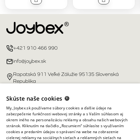
+421 910 466 990
info@joybex.sk
Rapatská 911 Veľké Zálužie 95135 Slovenská
Republika
Užitočné odkazy
Skúste naše cookies 🍪
My, Joybex.sk používame súbory cookies a ďalšie údaje na
Účet
zabezpečenie funkčnosti webovej stránky a s Vaším súhlasom aj
okrem iného na personalizáciu reklamy a obsahu našich webových
stránok. Kliknutím na tlačidlo „Rozumiem“ súhlasíte s využívaním
Informácie obchodu
cookies a predaním údajov o správaní na webe na zobrazenie
cielenej reklamy na sociálnych sieťach a reklamných sieťach na