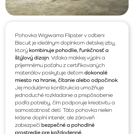
Pohovka Wigiwama Flipster v odtieni
Biscuit je ideálnym doplnkom detskej izby,
ktorý
kombinuje pohodlie, funkčnosť a
štýlový dizajn
. Vďaka mäkkej výplni a
príjemnému poťahu z certifikovaných
materiálov poskytuje deťom
dokonalé
miesto na hranie, čítanie alebo odpočinok
.
Jej modulárna konštrukcia umožňuje
jednoduché rozkladanie a prispôsobenie
podľa potreby, čím podporuje kreativitu a
samostatnosť detí. Táto pohovka nielen
krásne doplní interiér, ale zároveň
zabezpečí
bezpečné a pohodlné
prostredie pre každodenné