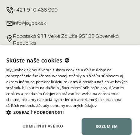
+421 910 466 990
info@joybex.sk
Rapatská 911 Veľké Zálužie 95135 Slovenská
Republika
Užitočné odkazy
Skúste naše cookies 🍪
My, Joybex.sk používame súbory cookies a ďalšie údaje na
Účet
zabezpečenie funkčnosti webovej stránky a s Vaším súhlasom aj
okrem iného na personalizáciu reklamy a obsahu našich webových
stránok. Kliknutím na tlačidlo „Rozumiem“ súhlasíte s využívaním
Informácie obchodu
cookies a predaním údajov o správaní na webe na zobrazenie
cielenej reklamy na sociálnych sieťach a reklamných sieťach na
ďalších weboch.
Zásady ochrany osobných údajov
Všetky práva vyhradené ©
2026
Joybex.sk
ZOBRAZIŤ PODROBNOSTI
ODMIETNUŤ VŠETKO
ROZUMIEM