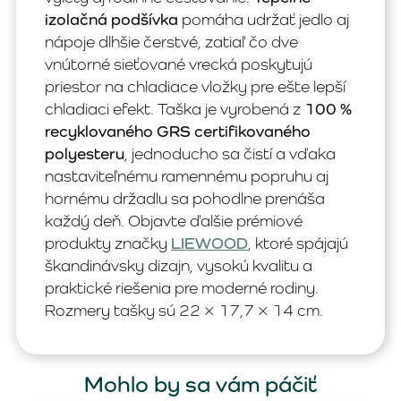
izolačná podšívka
pomáha udržať jedlo aj
nápoje dlhšie čerstvé, zatiaľ čo dve
vnútorné sieťované vrecká poskytujú
priestor na chladiace vložky pre ešte lepší
chladiaci efekt. Taška je vyrobená z
100 %
recyklovaného GRS certifikovaného
polyesteru
, jednoducho sa čistí a vďaka
nastaviteľnému ramennému popruhu aj
hornému držadlu sa pohodlne prenáša
každý deň. Objavte ďalšie prémiové
produkty značky
LIEWOOD
, ktoré spájajú
škandinávsky dizajn, vysokú kvalitu a
praktické riešenia pre moderné rodiny.
Rozmery tašky sú 22 × 17,7 × 14 cm.
Mohlo by sa vám páčiť