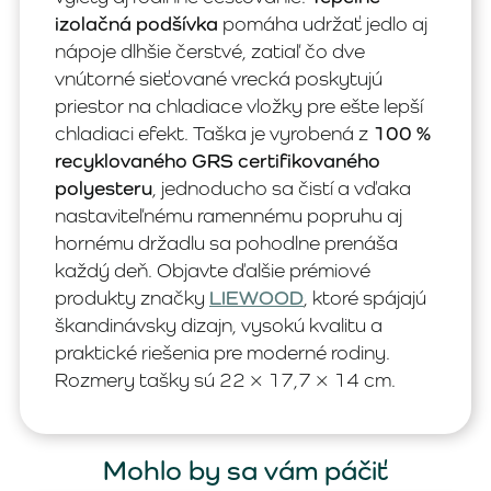
izolačná podšívka
pomáha udržať jedlo aj
nápoje dlhšie čerstvé, zatiaľ čo dve
vnútorné sieťované vrecká poskytujú
priestor na chladiace vložky pre ešte lepší
chladiaci efekt. Taška je vyrobená z
100 %
recyklovaného GRS certifikovaného
polyesteru
, jednoducho sa čistí a vďaka
nastaviteľnému ramennému popruhu aj
hornému držadlu sa pohodlne prenáša
každý deň. Objavte ďalšie prémiové
produkty značky
LIEWOOD
, ktoré spájajú
škandinávsky dizajn, vysokú kvalitu a
praktické riešenia pre moderné rodiny.
Rozmery tašky sú 22 × 17,7 × 14 cm.
Mohlo by sa vám páčiť