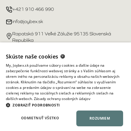
+421 910 466 990
info@joybex.sk
Rapatská 911 Veľké Zálužie 95135 Slovenská
Republika
Užitočné odkazy
Skúste naše cookies 🍪
My, Joybex.sk používame súbory cookies a ďalšie údaje na
Účet
zabezpečenie funkčnosti webovej stránky a s Vaším súhlasom aj
okrem iného na personalizáciu reklamy a obsahu našich webových
stránok. Kliknutím na tlačidlo „Rozumiem“ súhlasíte s využívaním
Informácie obchodu
cookies a predaním údajov o správaní na webe na zobrazenie
cielenej reklamy na sociálnych sieťach a reklamných sieťach na
ďalších weboch.
Zásady ochrany osobných údajov
Všetky práva vyhradené ©
2026
Joybex.sk
ZOBRAZIŤ PODROBNOSTI
ODMIETNUŤ VŠETKO
ROZUMIEM