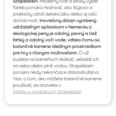
Stapelstein.
Moderný tvar a široký výber
farieb ponúka možnosť, ako štýlovo a
prakticky oživiť detskú izbu alebo aj celú
domácnosť.
Inovatívny dizajn vyrobený
udržateľným spôsobom v Nemecku z
ekologickej peny je odolný, pevný a tiež
ľahký a odolný voči vode, vďaka čomu sú
balančné kamene ideálnym prostriedkom
pre hry s rôznymi možnosťami.
Či už
budete na kameňoch skákať, ukladať ich
na seba alebo plniť vodou, Stapelstein
ponúka nikdy nekončiace dobrodružstvo.
Viac o tom, ako môžete balančné kamene
používať, sa dozviete v
článku o produktoch Stapelstein
.