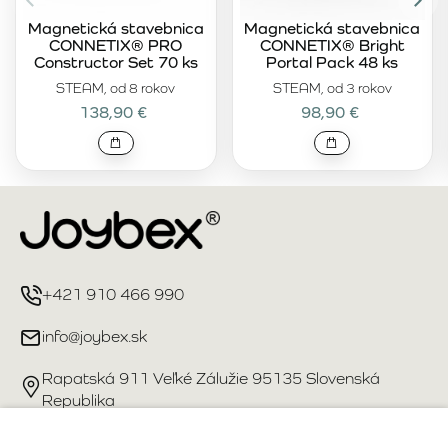
Magnetická stavebnica
Magnetická stavebnica
CONNETIX® PRO
CONNETIX® Bright
Constructor Set 70 ks
Portal Pack 48 ks
STEAM, od 8 rokov
STEAM, od 3 rokov
138,90 €
98,90 €
+421 910 466 990
info@joybex.sk
Rapatská 911 Veľké Zálužie 95135 Slovenská
Republika
Užitočné odkazy