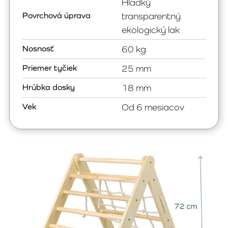
Hladký
Povrchová úprava
transparentný
ekologický lak
Nosnosť
60 kg
Priemer tyčiek
25 mm
Hrúbka dosky
18 mm
Vek
Od 6 mesiacov