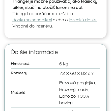
Triangel je možné používať aj ako klasický
pikler, stačí ho otočiť lanom na dol.
Triangel odporúčame rozšíriť o
dosku so schodíkmi
alebo o
lezeckú dosku
.
Vhodné do interiéru.
Ďalšie informácie
Hmotnosť
6 kg
Rozmery
72 × 60 × 82 cm
Brezová preglejka,
Brezový masív,
Materiál
Lano zo 100%
bavlny