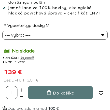
do rôznych polôh
jemné lano zo 100% bavlny, ekologická
hladká povrchová úprava - certifikát EN71
Vyberte typ dosky M
Na sklade
ZNAČKA:
Joybex®
KÓD:
PT-002
139 €
Bez DPH: 113,01 €
Do košíka
Doprava zdarma nad
100 €