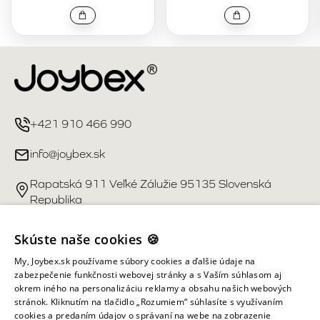
+421 910 466 990
info@joybex.sk
Rapatská 911 Veľké Zálužie 95135 Slovenská
Republika
Užitočné odkazy
Skúste naše cookies 🍪
My, Joybex.sk používame súbory cookies a ďalšie údaje na
Účet
zabezpečenie funkčnosti webovej stránky a s Vaším súhlasom aj
okrem iného na personalizáciu reklamy a obsahu našich webových
stránok. Kliknutím na tlačidlo „Rozumiem“ súhlasíte s využívaním
Informácie obchodu
cookies a predaním údajov o správaní na webe na zobrazenie