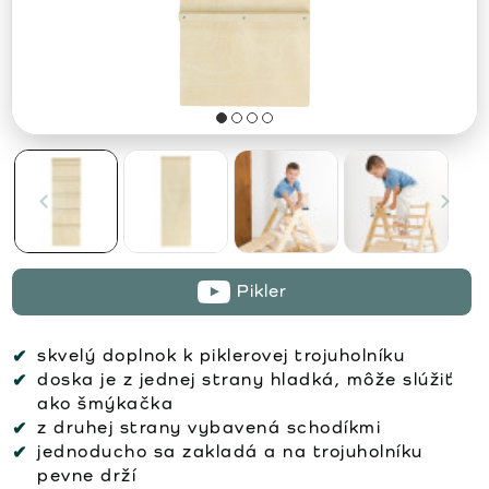
Pikler
skvelý doplnok k piklerovej trojuholníku
doska je z jednej strany hladká, môže slúžiť
ako šmýkačka
z druhej strany vybavená schodíkmi
jednoducho sa zakladá a na trojuholníku
pevne drží