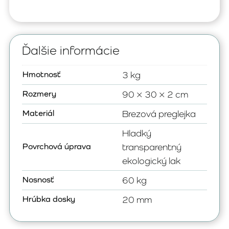
Ďalšie informácie
Hmotnosť
3 kg
Rozmery
90 × 30 × 2 cm
Materiál
Brezová preglejka
Hladký
Povrchová úprava
transparentný
ekologický lak
Nosnosť
60 kg
Hrúbka dosky
20 mm