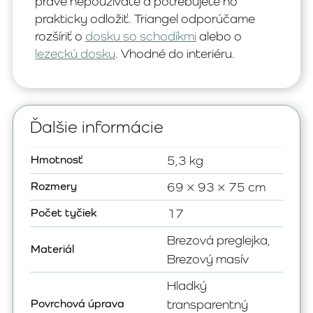
práve nepoužívate a potrebujete ho
prakticky odložiť. Triangel odporúčame
rozšíriť o
dosku so schodíkmi
alebo o
lezeckú dosku
. Vhodné do interiéru.
Ďalšie informácie
Hmotnosť
5,3 kg
Rozmery
69 × 93 × 75 cm
Počet tyčiek
17
Brezová preglejka,
Materiál
Brezový masív
Hladký
Povrchová úprava
transparentný