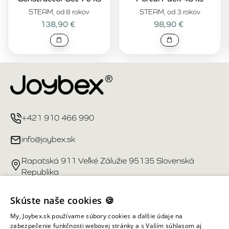
STEAM, od 8 rokov
STEAM, od 3 rokov
138,90 €
98,90 €
+421 910 466 990
info@joybex.sk
Rapatská 911 Veľké Zálužie 95135 Slovenská
Republika
Užitočné odkazy
Skúste naše cookies 🍪
My, Joybex.sk používame súbory cookies a ďalšie údaje na
Účet
zabezpečenie funkčnosti webovej stránky a s Vaším súhlasom aj