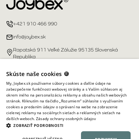
+421 910 466 990
info@joybex.sk
Rapatská 911 Veľké Zálužie 95135 Slovenská
Republika
Užitočné odkazy
Skúste naše cookies 🍪
My, Joybex.sk používame súbory cookies a ďalšie údaje na
Účet
zabezpečenie funkčnosti webovej stránky a s Vaším súhlasom aj
okrem iného na personalizáciu reklamy a obsahu našich webových
stránok. Kliknutím na tlačidlo „Rozumiem“ súhlasíte s využívaním
Informácie obchodu
cookies a predaním údajov o správaní na webe na zobrazenie
cielenej reklamy na sociálnych sieťach a reklamných sieťach na
ďalších weboch.
Zásady ochrany osobných údajov
Všetky práva vyhradené ©
2026
Joybex.sk
ZOBRAZIŤ PODROBNOSTI