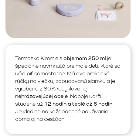
Termoska Kimmie s
objemom 250 ml
je
špeciálne navrhnutá pre malé deti, ktoré sa
učia piť samostatne. Má dve praktické
rúčky na viečku, zabudovanú slamku a je
vyrobená z 80 % recyklovanej
nehrdzavejúcej ocele
. Nápoje udrží
studené až
12 hodín a teplé až 6 hodín
.
Je ideálna na každodenné používanie
doma aj na cestách.