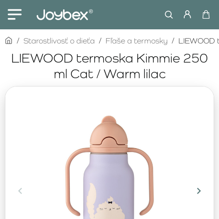
home
Starostlivosť o dieťa
Fľaše a termosky
LIEWOOD te
LIEWOOD termoska Kimmie 250
ml Cat / Warm lilac