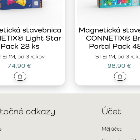
tická stavebnica
Magnetická stav
TIX® Light Star
CONNETIX® Br
Pack 28 ks
Portal Pack 4
TEAM, od 3 rokov
STEAM, od 3 rok
74,90 €
98,90 €
itočné odkazy
Účet
s
Môj účet