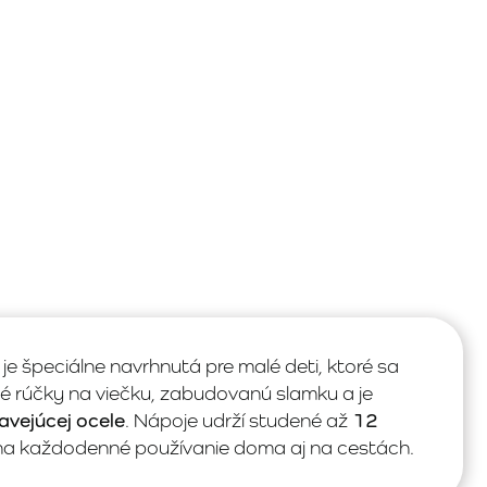
je špeciálne navrhnutá pre malé deti, ktoré sa
ké rúčky na viečku, zabudovanú slamku a je
avejúcej ocele
. Nápoje udrží studené až
12
 na každodenné používanie doma aj na cestách.