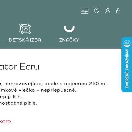
DETSKÁ IZBA
ZNAČKY
ator Ecru
j nehrdzavejúcej ocele s objemom 250 ml.
amkové viečko – nepriepustné.
eplý 6 h.
mostatné pitie.
koro