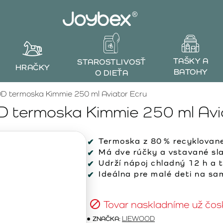
TAŠKY A
STAROSTLIVOSŤ
HRAČKY
BATOHY
O DIEŤA
 termoska Kimmie 250 ml Aviator Ecru
termoska Kimmie 250 ml Avi
Termoska z 80 % recyklovane
Má dve rúčky a vstavané sl
Udrží nápoj chladný 12 h a t
Ideálna pre malé deti na sa
Tovar naskladníme už čos
ZNAČKA:
LIEWOOD