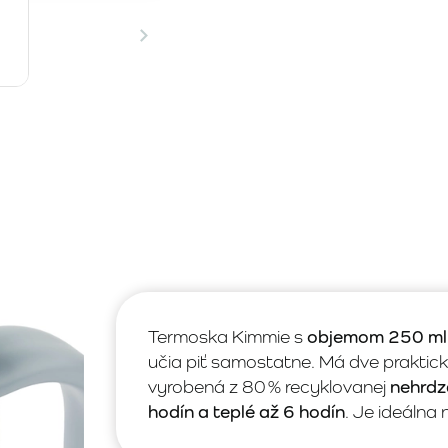
Termoska Kimmie s
objemom 250 ml
učia piť samostatne. Má dve praktic
vyrobená z 80 % recyklovanej
nehrdz
hodín a teplé až 6 hodín
. Je ideálna