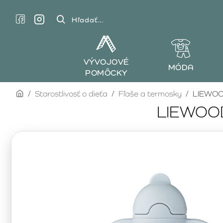
Hľadať...
VÝVOJOVÉ
MÓDA
POMÔCKY
home
Starostlivosť o dieťa
Fľaše a termosky
LIEWOOD
LIEWOOD 