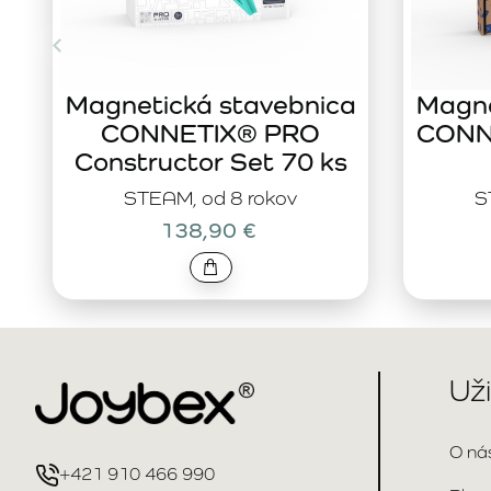
Magnetická stavebnica
Magne
CONNETIX® PRO
CONNE
Constructor Set 70 ks
STEAM, od 8 rokov
S
138,90 €
Už
O ná
+421 910 466 990