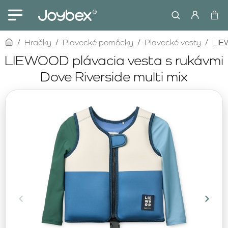
home
Hračky
Plavecké pomôcky
Plavecké vesty
LIE
LIEWOOD plávacia vesta s rukávmi
Dove Riverside multi mix