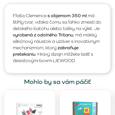
Fľaša Clemence
s objemom 350 ml
má
štíhly tvar, vďaka čomu sa ľahko zmestí do
detského batohu alebo tašky na výlet. Je
vyrobená z odolného Tritanu
, má mäkký
silikónový náustok a uzáver s inovatívnym
mechanizmom, ktorý
zabraňuje
pretekaniu
. Hravý dizajn môžete ladiť s
desiatovými boxmi LIEWOOD.
Mohlo by sa vám páčiť