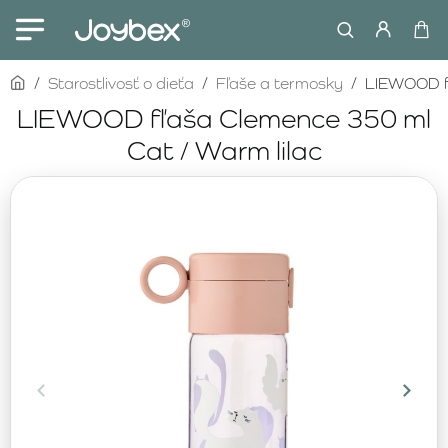
home
Starostlivosť o dieťa
Fľaše a termosky
LIEWOOD fľ
LIEWOOD fľaša Clemence 350 ml
Cat / Warm lilac