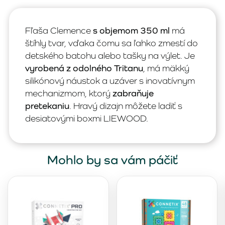
Fľaša Clemence
s objemom 350 ml
má
štíhly tvar, vďaka čomu sa ľahko zmestí do
detského batohu alebo tašky na výlet. Je
vyrobená z odolného Tritanu
, má mäkký
silikónový náustok a uzáver s inovatívnym
mechanizmom, ktorý
zabraňuje
pretekaniu
. Hravý dizajn môžete ladiť s
desiatovými boxmi LIEWOOD.
Mohlo by sa vám páčiť