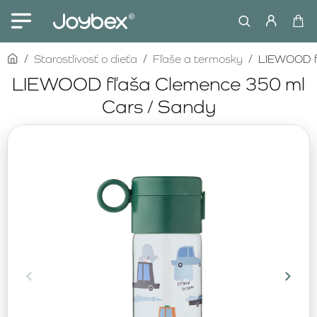
home
Starostlivosť o dieťa
Fľaše a termosky
LIEWOOD fľ
LIEWOOD fľaša Clemence 350 ml
Cars / Sandy