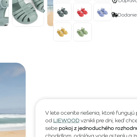
Doprav
Dodanie
V lete oceníte riešenia, ktoré fungu
od
LIEWOOD
vznikli pre dni, keď ch
sebe
pokoj z jednoduchého rozhodn
chodidlom, odoláva vode aj teplu a z