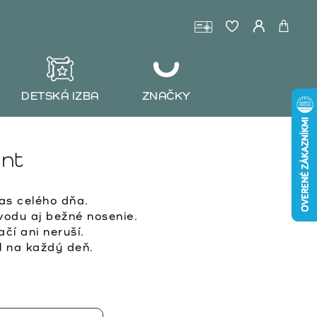
DETSKÁ IZBA
ZNAČKY
nt
as celého dňa.
vodu aj bežné nosenie.
ačí ani neruší.
l na každý deň.