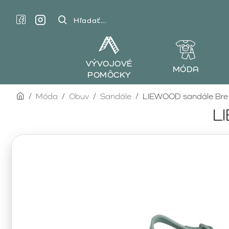
Hľadať...
VÝVOJOVÉ
MÓDA
POMÔCKY
home
Móda
Obuv
Sandále
LIEWOOD sandále Bre
L