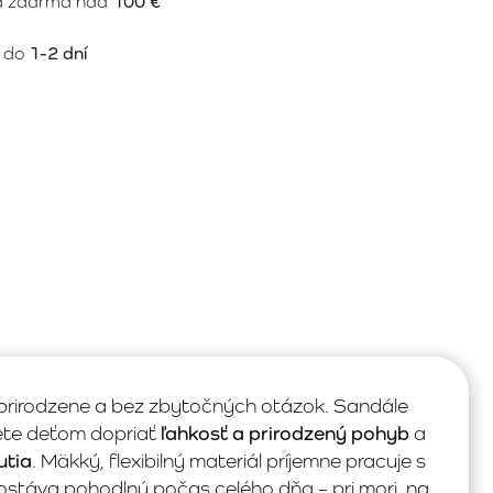
a zdarma nad
100 €
 do
1-2 dní
jú prirodzene a bez zbytočných otázok. Sandále
cete deťom dopriať
ľahkosť a prirodzený pohyb
a
utia
. Mäkký, flexibilný materiál príjemne pracuje s
ostáva pohodlný počas celého dňa – pri mori, na