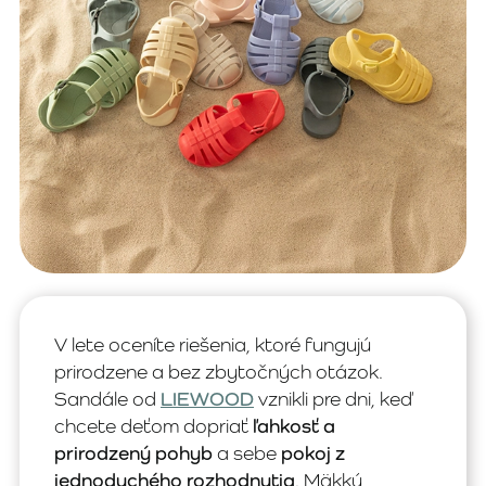
V lete oceníte riešenia, ktoré fungujú
prirodzene a bez zbytočných otázok.
Sandále od
LIEWOOD
vznikli pre dni, keď
chcete deťom dopriať
ľahkosť a
prirodzený pohyb
a sebe
pokoj z
jednoduchého rozhodnutia
. Mäkký,