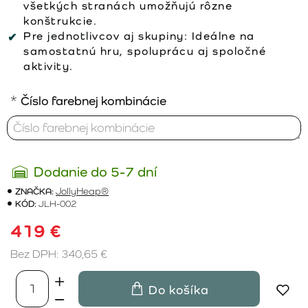
všetkých stranách umožňujú rôzne
konštrukcie.
Pre jednotlivcov aj skupiny:
Ideálne na
samostatnú hru, spoluprácu aj spoločné
aktivity.
Číslo farebnej kombinácie
Dodanie do 5-7 dní
ZNAČKA:
JollyHeap®
KÓD:
JLH-002
419 €
Bez DPH: 340,65 €
Do košíka