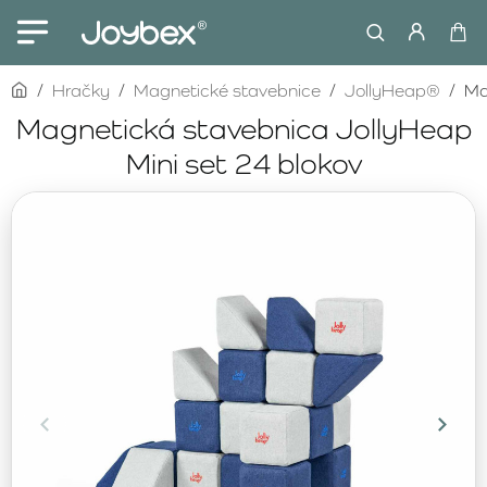
home
Hračky
Magnetické stavebnice
JollyHeap®
Ma
Magnetická stavebnica JollyHeap
Mini set 24 blokov