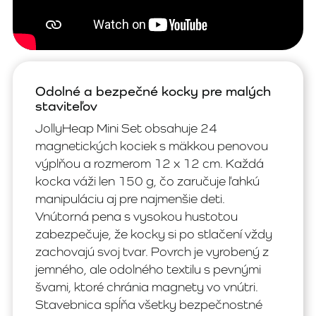
Odolné a bezpečné kocky pre malých
staviteľov
JollyHeap Mini Set obsahuje 24
magnetických kociek s mäkkou penovou
výplňou a rozmerom 12 x 12 cm. Každá
kocka váži len 150 g, čo zaručuje ľahkú
manipuláciu aj pre najmenšie deti.
Vnútorná pena s vysokou hustotou
zabezpečuje, že kocky si po stlačení vždy
zachovajú svoj tvar. Povrch je vyrobený z
jemného, ale odolného textilu s pevnými
švami, ktoré chránia magnety vo vnútri.
Stavebnica spĺňa všetky bezpečnostné