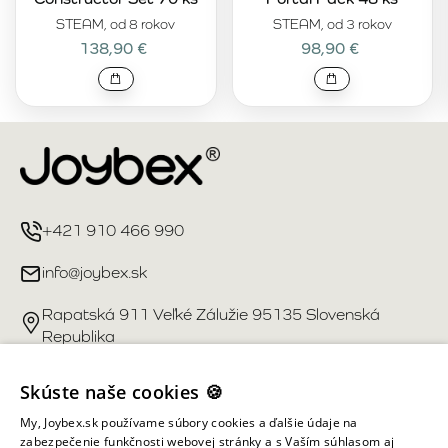
STEAM, od 8 rokov
STEAM, od 3 rokov
138,90 €
98,90 €
+421 910 466 990
info@joybex.sk
Rapatská 911 Veľké Zálužie 95135 Slovenská
Republika
Užitočné odkazy
Skúste naše cookies 🍪
My, Joybex.sk používame súbory cookies a ďalšie údaje na
Účet
zabezpečenie funkčnosti webovej stránky a s Vaším súhlasom aj