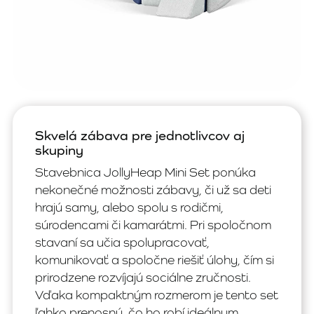
Skvelá zábava pre jednotlivcov aj
skupiny
Stavebnica JollyHeap Mini Set ponúka
nekonečné možnosti zábavy, či už sa deti
hrajú samy, alebo spolu s rodičmi,
súrodencami či kamarátmi. Pri spoločnom
stavaní sa učia spolupracovať,
komunikovať a spoločne riešiť úlohy, čím si
prirodzene rozvíjajú sociálne zručnosti.
Vďaka kompaktným rozmerom je tento set
ľahko prenosný, čo ho robí ideálnym