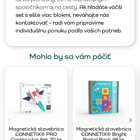
spoločníkom aj na cesty.
Ak hľadáte väčší
set s ešte viac blokmi, neváhajte nás
kontaktovať – radi vám pripravíme
individuálnu ponuku podľa vašich potrieb.
Mohlo by sa vám páčiť
Magnetická stavebnica
Magnetická stavebnica
CONNETIX® PRO
CONNETIX® Bright
Constructor Set 70 ks
Portal Pack 48 ks