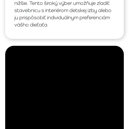
nižšie. Tento široký výber umožňuje zladiť
stavebnicu s interiérom detskej izby alebo
ju prispôsobiť individuálnym preferenciám
vášho dieťaťa.