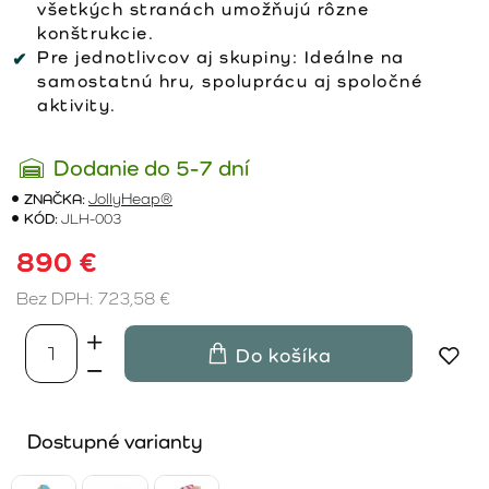
všetkých stranách umožňujú rôzne
konštrukcie.
Pre jednotlivcov aj skupiny:
Ideálne na
samostatnú hru, spoluprácu aj spoločné
aktivity.
Dodanie do 5-7 dní
ZNAČKA:
JollyHeap®
KÓD:
JLH-003
890 €
Bez DPH: 723,58 €
Do košíka
Dostupné varianty