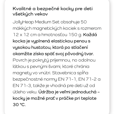
Kvalitné a bezpečné kocky pre deti
všetkých vekov
JollyHeap Medium Set obsahuje 50
mäkkých magnetických kociek s rozmerom
12 x 12 cm a hmotnosťou 150 g.
Každá
kocka je vyplnená elastickou penou s
vysokou hustotou, ktorá po stlačení
okamžite získa späť svoj pôvodný tvar.
Povrch je pokrytý príjemnou, no odolnou
látkou s pevnými švami, ktoré chránia
magnety vo vnútri. Stavebnica spĺňa
bezpečnostné normy EN 71-1, EN 71-2 a
EN 71-3, takže je vhodná pre deti už od
útleho veku.
Údržba je veľmi jednoduchá –
kocky je možné prať v práčke pri teplote
30 °C.