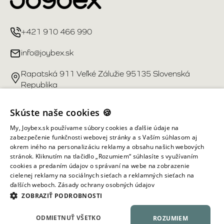
+421 910 466 990
info@joybex.sk
Rapatská 911 Veľké Zálužie 95135 Slovenská
Republika
Užitočné odkazy
Skúste naše cookies 🍪
My, Joybex.sk používame súbory cookies a ďalšie údaje na
Účet
zabezpečenie funkčnosti webovej stránky a s Vaším súhlasom aj
okrem iného na personalizáciu reklamy a obsahu našich webových
stránok. Kliknutím na tlačidlo „Rozumiem“ súhlasíte s využívaním
Informácie obchodu
cookies a predaním údajov o správaní na webe na zobrazenie
cielenej reklamy na sociálnych sieťach a reklamných sieťach na
ďalších weboch.
Zásady ochrany osobných údajov
Všetky práva vyhradené ©
2026
Joybex.sk
ZOBRAZIŤ PODROBNOSTI
ODMIETNUŤ VŠETKO
ROZUMIEM