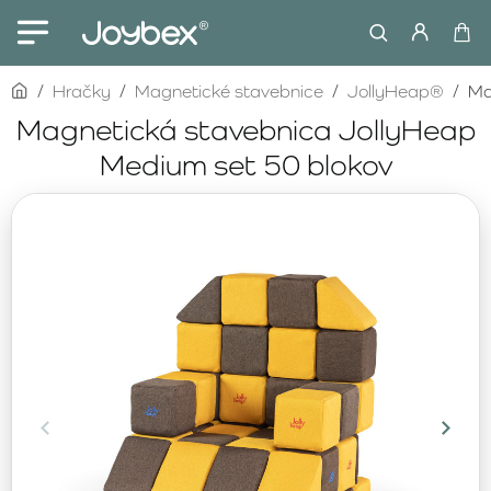
home
Hračky
Magnetické stavebnice
JollyHeap®
Ma
Magnetická stavebnica JollyHeap
Medium set 50 blokov