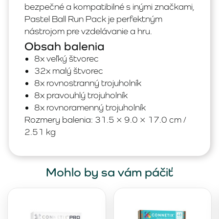
bezpečné a kompatibilné s inými značkami,
Pastel Ball Run Pack je perfektným
nástrojom pre vzdelávanie a hru.
Obsah balenia
8x veľký štvorec
32x malý štvorec
8x rovnostranný trojuholník
8x pravouhlý trojuholník
8x rovnoramenný trojuholník
Rozmery balenia: 31.5 × 9.0 × 17.0 cm /
2.51 kg
Mohlo by sa vám páčiť