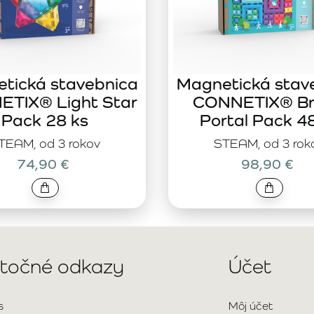
tická stavebnica
Magnetická stav
TIX® Light Star
CONNETIX® Br
Pack 28 ks
Portal Pack 4
TEAM, od 3 rokov
STEAM, od 3 rok
74,90 €
98,90 €
itočné odkazy
Účet
s
Môj účet