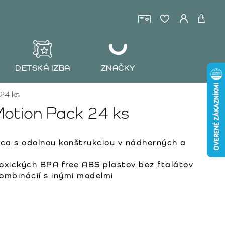
DETSKÁ IZBA
ZNAČKY
24 ks
otion Pack 24 ks
a s odolnou konštrukciou v nádherných a
oxických BPA free ABS plastov bez ftalátov
ombinácií s inými modelmi