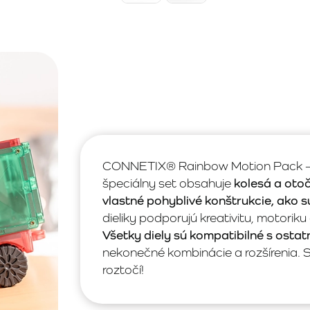
CONNETIX® Rainbow Motion Pack – 2
špeciálny set obsahuje
kolesá a otoč
vlastné pohyblivé konštrukcie, ako s
dieliky podporujú kreativitu, motoriku
Všetky diely sú kompatibilné s osta
nekonečné kombinácie a rozšírenia. 
roztočí!