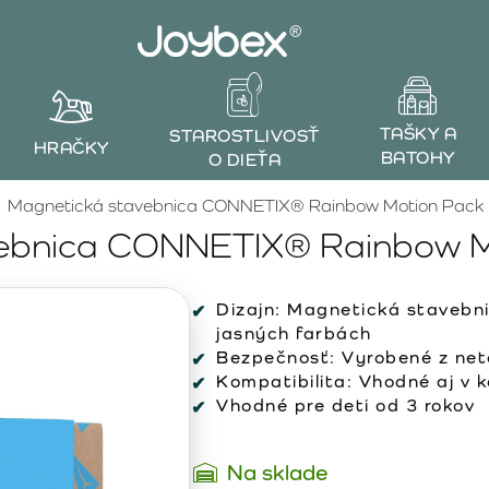
TAŠKY A
STAROSTLIVOSŤ
HRAČKY
BATOHY
O DIEŤA
Magnetická stavebnica CONNETIX® Rainbow Motion Pack 
ebnica CONNETIX® Rainbow M
Dizajn:
Magnetická stavebnic
jasných farbách
Bezpečnosť:
Vyrobené z net
Kompatibilita:
Vhodné aj v k
Vhodné pre deti od 3 rokov
Na sklade