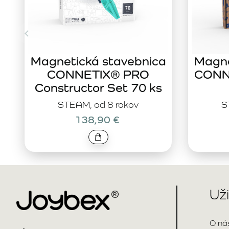
Magnetická stavebnica
Magne
CONNETIX® PRO
CONNE
Constructor Set 70 ks
STEAM, od 8 rokov
S
138,90 €
Už
O ná