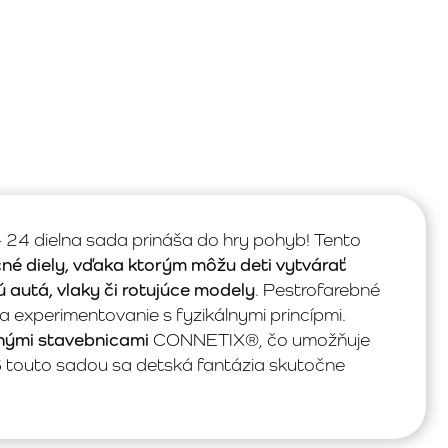
4 dielna sada prináša do hry pohyb! Tento
né diely, vďaka ktorým môžu deti vytvárať
ú autá, vlaky či rotujúce modely
. Pestrofarebné
 a experimentovanie s fyzikálnymi princípmi.
tnými stavebnicami
CONNETIX®, čo umožňuje
S touto sadou sa detská fantázia skutočne