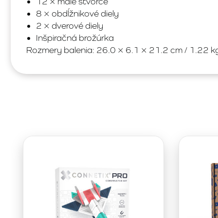
12 × malé štvorce
8 × obdĺžnikové diely
2 × dverové diely
Inšpiračná brožúrka
Rozmery balenia: 26.0 × 6.1 × 21.2 cm / 1.22 k