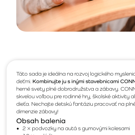
Táto sada je ideálna na rozvoj logického mysleni
deťmi.
Kombinujte ju s inými stavebnicami CO
herné svety plné dobrodružstva a zábavy. CON
skvelou voľbou pre rodinné hry, školské aktivity 
dieťa. Nechajte detskú fantáziu pracovať na plné
dimenzie zábavy!
Obsah balenia
2 × podvozky na autá s gumovými kolesami