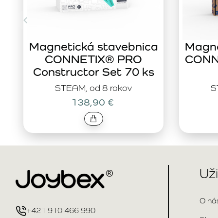
Magnetická stavebnica
Magne
CONNETIX® PRO
CONNE
Constructor Set 70 ks
STEAM, od 8 rokov
S
138,90 €
Už
O ná
+421 910 466 990