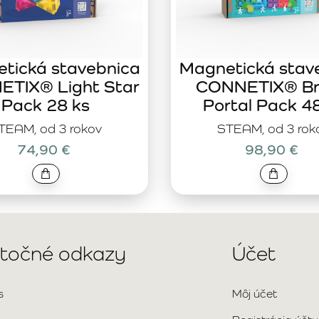
tická stavebnica
Magnetická stav
TIX® Light Star
CONNETIX® Br
Pack 28 ks
Portal Pack 4
TEAM, od 3 rokov
STEAM, od 3 rok
74,90 €
98,90 €
itočné odkazy
Účet
s
Môj účet