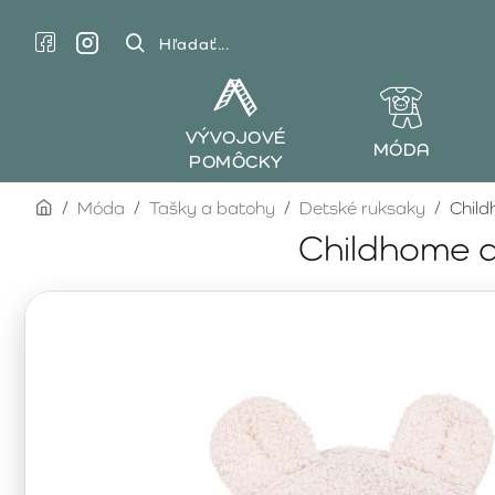
Hľadať...
VÝVOJOVÉ
MÓDA
POMÔCKY
home
Móda
Tašky a batohy
Detské ruksaky
Child
Childhome d