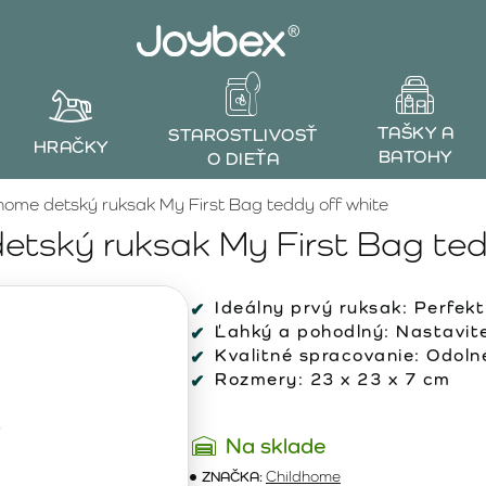
TAŠKY A
STAROSTLIVOSŤ
HRAČKY
BATOHY
O DIEŤA
home detský ruksak My First Bag teddy off white
etský ruksak My First Bag ted
Ideálny prvý ruksak:
Perfekt
Ľahký a pohodlný:
Nastavite
Kvalitné spracovanie:
Odolné
Rozmery:
23 x 23 x 7 cm
Na sklade
ZNAČKA:
Childhome