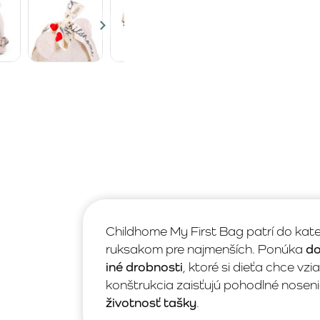
Childhome My First Bag patrí do kat
ruksakom pre najmenších. Ponúka
do
iné drobnosti
, ktoré si dieťa chce vz
konštrukcia zaisťujú pohodlné noseni
životnosť tašky
.