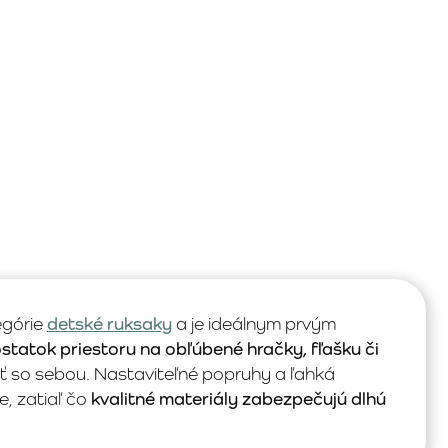
egórie
detské ruksaky
a je ideálnym prvým
statok priestoru na obľúbené hračky, fľašku či
iať so sebou. Nastaviteľné popruhy a ľahká
e, zatiaľ čo
kvalitné materiály zabezpečujú dlhú