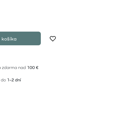
 košíka
a zdarma nad
100 €
 do
1-2 dní