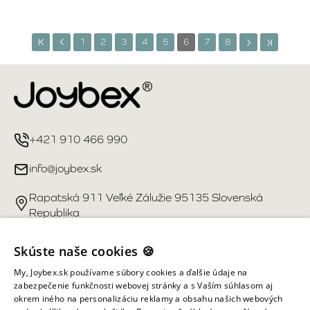
1
2
3
4
5
6
7
8
+421 910 466 990
info@joybex.sk
Rapatská 911 Veľké Zálužie 95135 Slovenská
Republika
Užitočné odkazy
Skúste naše cookies 🍪
My, Joybex.sk používame súbory cookies a ďalšie údaje na
Účet
zabezpečenie funkčnosti webovej stránky a s Vaším súhlasom aj
okrem iného na personalizáciu reklamy a obsahu našich webových