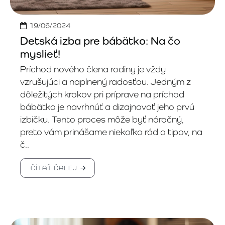
19/06/2024
Detská izba pre bábätko: Na čo
myslieť!
Príchod nového člena rodiny je vždy
vzrušujúci a naplnený radosťou. Jedným z
dôležitých krokov pri príprave na príchod
bábätka je navrhnúť a dizajnovať jeho prvú
izbičku. Tento proces môže byť náročný,
preto vám prinášame niekoľko rád a tipov, na
č..
ČÍTAŤ ĎALEJ