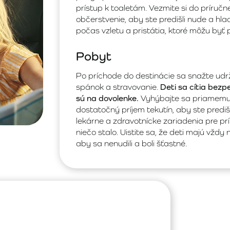
prístup k toaletám. Vezmite si do príruč
občerstvenie, aby ste predišli nude a hl
počas vzletu a pristátia, ktoré môžu byť 
Pobyt
Po príchode do destinácie sa snažte udrža
spánok a stravovanie.
Deti sa cítia bezpe
sú na dovolenke.
Vyhýbajte sa priamemu 
dostatočný príjem tekutín, aby ste prediš
lekárne a zdravotnícke zariadenia pre prí
niečo stalo. Uistite sa, že deti majú vždy 
aby sa nenudili a boli šťastné.