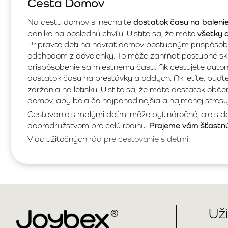
Cesta Domov
Na cestu domov si nechajte
dostatok času na balenie
panike na poslednú chvíľu. Uistite sa, že máte
všetky 
Pripravte deti na návrat domov postupným prispôso
odchodom z dovolenky. To môže zahŕňať postupné sk
prispôsobenie sa miestnemu času. Ak cestujete autom,
dostatok času na prestávky a oddych. Ak letíte, buď
zdržania na letisku. Uistite sa, že máte dostatok obč
domov, aby bola čo najpohodlnejšia a najmenej stresu
Cestovanie s malými deťmi môže byť náročné, ale s d
dobrodružstvom pre celú rodinu.
Prajeme vám šťastnú
Viac užitočných
rád pre cestovanie s deťmi
.
Už