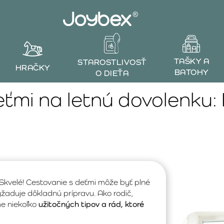
TAŠKY A
STAROSTLIVOSŤ
HRAČKY
BATOHY
O DIEŤA
ťmi na letnú dovolenku:
 Skvelé! Cestovanie s deťmi môže byť plné
yžaduje dôkladnú prípravu. Ako rodič,
me niekoľko
užitočných tipov a rád, ktoré