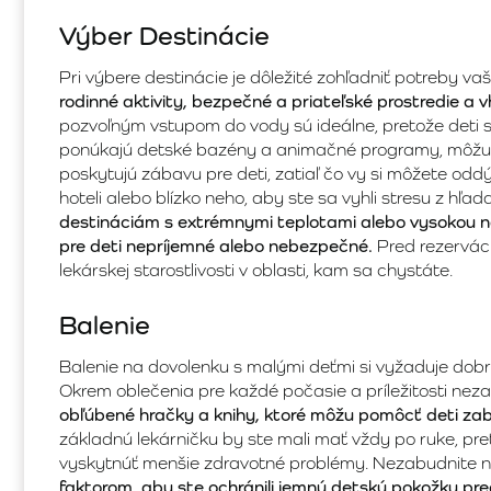
Výber Destinácie
Pri výbere destinácie je dôležité zohľadniť potreby va
rodinné aktivity, bezpečné a priateľské prostredie a 
pozvoľným vstupom do vody sú ideálne, pretože deti 
ponúkajú detské bazény a animačné programy, môžu b
poskytujú zábavu pre deti, zatiaľ čo vy si môžete odd
hoteli alebo blízko neho, aby ste sa vyhli stresu z hľa
destináciám s extrémnymi teplotami alebo vysokou n
pre deti nepríjemné alebo nebezpečné.
Pred rezerváci
lekárskej starostlivosti v oblasti, kam sa chystáte.
Balenie
Balenie na dovolenku s malými deťmi si vyžaduje dobr
Okrem oblečenia pre každé počasie a príležitosti nez
obľúbené hračky a knihy, ktoré môžu pomôcť deti zab
základnú lekárničku by ste mali mať vždy po ruke, pr
vyskytnúť menšie zdravotné problémy. Nezabudnite 
faktorom, aby ste ochránili jemnú detskú pokožku pre