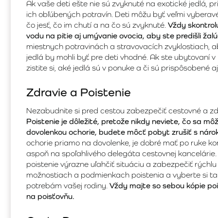
Ak vaše deti ešte nie sú zvyknuté na exotické jedlá, 
ich obľúbených potravín. Deti môžu byť veľmi vyberavé, p
čo jesť, čo im chutí a na čo sú zvyknuté.
Vždy skontrolu
vodu na pitie aj umývanie ovocia, aby ste predišli ž
miestnych potravinách a stravovacích zvyklostiach, a
jedlá by mohli byť pre deti vhodné. Ak ste ubytovaní v 
zistite si, aké jedlá sú v ponuke a či sú prispôsobené aj
Zdravie a Poistenie
Nezabudnite si pred cestou zabezpečiť cestovné a zdra
Poistenie je dôležité, pretože nikdy neviete, čo sa mô
dovolenkou ochorie, budete môcť pobyt zrušiť s náro
ochorie priamo na dovolenke, je dobré mať po ruke ko
aspoň na spoľahlivého delegáta cestovnej kancelárie.
poistenie výrazne uľahčiť situáciu a zabezpečiť rýchlu a
možnostiach a podmienkach poistenia a vyberte si taký
potrebám vašej rodiny.
Vždy majte so sebou kópie po
na poisťovňu.