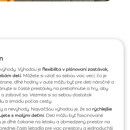
m
evýhody. Výhodou je
flexibilita v plánovaní zastávok,
ebám detí.
Môžete si vziať so sebou viac vecí, čo je
strane, dlhé hodiny v aute môžu byť pre deti náročné a
nujte si časté prestávky na pretiahnutie a hry, aby
 a zabaviť sa. Vezmite si so sebou dostatok
adu a smädu počas cesty.
dy a nevýhody. Najväčšou výhodou je, že sa
rýchlejšie
ujete s malými deťmi.
Deti môžu byť fascinované
 je dlhé čakanie na letisku a obmedzený priestor na
prednej časti lietadla pre viac priestoru a jednoduchší