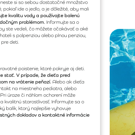
prineste si so sebou dostatočné množstvo
okiaľ ide o jedlo, a je dôležité, aby mali
jte kvalitu vody a používajte balenú
alúdočným problémom.
Informujte sa o
by ste vedeli, čo môžete očakávať a aké
hoteli s polpenziou alebo plnou penziou,
 pre deti.
votné poistenie, ktoré pokryje aj deti.
že stať. V prípade, že dieťa pred
kom na vrátenie peňazí.
Alebo ak dieťa
ntakt na miestneho pediatra, alebo
 Pri úraze či náhlom ochorení môže
 kvalitnú starostlivosť. Informujte sa o
 balík, ktorý najlepšie vyhovuje
istných dokladov a kontaktné informácie