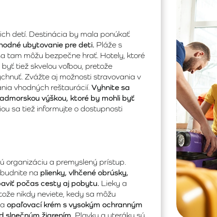
šich detí. Destinácia by mala ponúkať
vhodné ubytovanie pre deti.
Pláže s
sa tam môžu bezpečne hrať. Hotely, ktoré
yť tiež skvelou voľbou, pretože
ýchnuť. Zvážte aj možnosti stravovania v
dania vhodných reštaurácií.
Vyhnite sa
admorskou výškou, ktoré by mohli byť
ou sa tiež informujte o dostupnosti
ú organizáciu a premyslený prístup.
abudnite na
plienky, vlhčené obrúsky,
aviť počas cesty aj pobytu.
Lieky a
etože nikdy neviete, kedy sa môžu
na
opaľovací krém s vysokým ochranným
d slnečným žiarením.
Plavky a uteráky sú