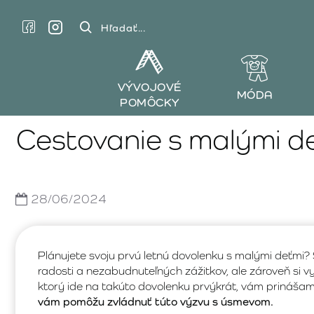
Hľadať...
VÝVOJOVÉ
MÓDA
POMÔCKY
Cestovanie s malými de
28/06/2024
Plánujete svoju prvú letnú dovolenku s malými deťmi?
radosti a nezabudnuteľných zážitkov, ale zároveň si v
ktorý ide na takúto dovolenku prvýkrát, vám prináša
vám pomôžu zvládnuť túto výzvu s úsmevom.