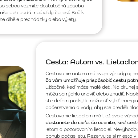
i so sebou vezmite dostatočnú zásobu
vaše deti budú mať vždy čo jesť. Kočík
te dlhšie prechádzky alebo výlety.
Cesta: Autom vs. Lietadlo
Cestovanie autom má svoje výhody aj n
čo vám umožňuje prispôsobiť cestu potr
užitočné, keď máte malé deti. Na druhej 
môžu sa rýchlo unaviť alebo znudiť. Naplá
ste deťom poskytli možnosť vybiť energiu
občerstvenia a vody, aby ste predišli hl
Cestovanie lietadlom má tiež svoje výho
dostanete do cieľa, čo oceníte, keď cest
letom a pozorovaním lietadiel. Nevýhodou
pohyb počas letu. Rezervujte si miesta v 