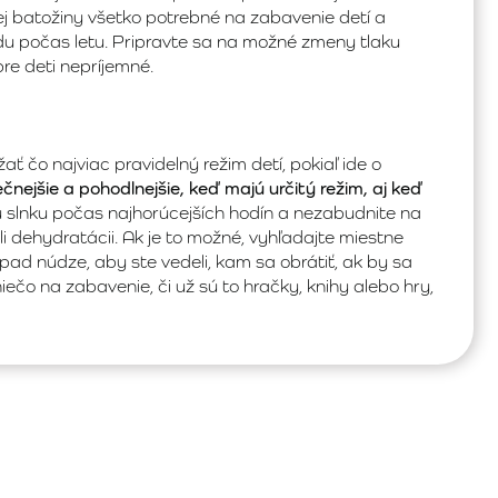
nej batožiny všetko potrebné na zabavenie detí a
adu počas letu. Pripravte sa na možné zmeny tlaku
pre deti nepríjemné.
ť čo najviac pravidelný režim detí, pokiaľ ide o
čnejšie a pohodlnejšie, keď majú určitý režim, aj keď
slnku počas najhorúcejších hodín a nezabudnite na
li dehydratácii. Ak je to možné, vyhľadajte miestne
pad núdze, aby ste vedeli, kam sa obrátiť, ak by sa
niečo na zabavenie, či už sú to hračky, knihy alebo hry,