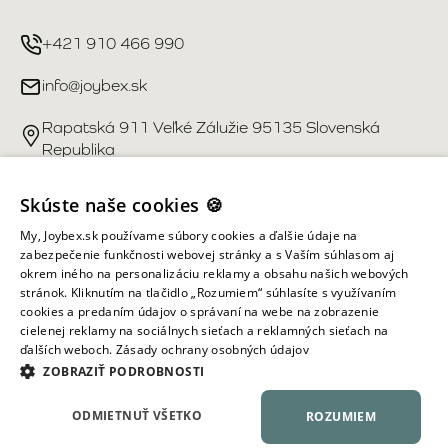
+421 910 466 990
info@joybex.sk
Rapatská 911 Veľké Zálužie 95135 Slovenská
Republika
Užitočné odkazy
Skúste naše cookies 🍪
My, Joybex.sk používame súbory cookies a ďalšie údaje na
Účet
zabezpečenie funkčnosti webovej stránky a s Vaším súhlasom aj
okrem iného na personalizáciu reklamy a obsahu našich webových
stránok. Kliknutím na tlačidlo „Rozumiem“ súhlasíte s využívaním
Informácie obchodu
cookies a predaním údajov o správaní na webe na zobrazenie
cielenej reklamy na sociálnych sieťach a reklamných sieťach na
ďalších weboch.
Zásady ochrany osobných údajov
Všetky práva vyhradené ©
2026
Joybex.sk
ZOBRAZIŤ PODROBNOSTI
ODMIETNUŤ VŠETKO
ROZUMIEM