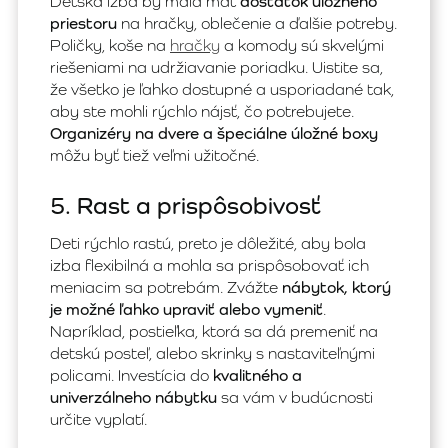
Detská izba by mala mať
dostatok úložného
priestoru
na hračky, oblečenie a ďalšie potreby.
Poličky, koše na
hračky
a komody sú skvelými
riešeniami na udržiavanie poriadku. Uistite sa,
že všetko je ľahko dostupné a usporiadané tak,
aby ste mohli rýchlo nájsť, čo potrebujete.
Organizéry na dvere a špeciálne úložné boxy
môžu byť tiež veľmi užitočné.
5. Rast a prispôsobivosť
Deti rýchlo rastú, preto je dôležité, aby bola
izba flexibilná a mohla sa prispôsobovať ich
meniacim sa potrebám. Zvážte
nábytok, ktorý
je možné ľahko upraviť alebo vymeniť
.
Napríklad, postieľka, ktorá sa dá premeniť na
detskú posteľ, alebo skrinky s nastaviteľnými
policami. Investícia do
kvalitného a
univerzálneho nábytku
sa vám v budúcnosti
určite vyplatí.