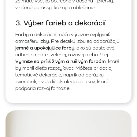
že máte všetko potrebné v dosahu - plienky,
vlhčené obrúsky, krémy a oblečenie.
3. Výber farieb a dekorácií
Farby a dekorácie môžu výrazne ovplyvniť
atmosféru izby. Pre detskú izbu sa odporúčajú
jemné a upokojujúce farby
, ako sú pastelové
odtiene modrej, zelenej, ružovej alebo žltej.
Vyhnite sa príliš živým a rušivým farbám
, ktoré
by mohli dieťa rozptyľovať. Môžete pridať aj
tematické dekorácie, napríklad obrázky
zvieratiek, hviezdičiek alebo oblakov, ktoré
podporia rozvoj fantázie.