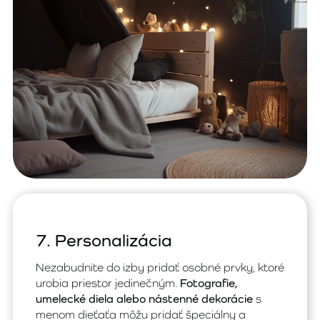
7. Personalizácia
Nezabudnite do izby pridať osobné prvky, ktoré
urobia priestor jedinečným.
Fotografie,
umelecké diela alebo nástenné dekorácie
s
menom dieťaťa môžu pridať špeciálny a