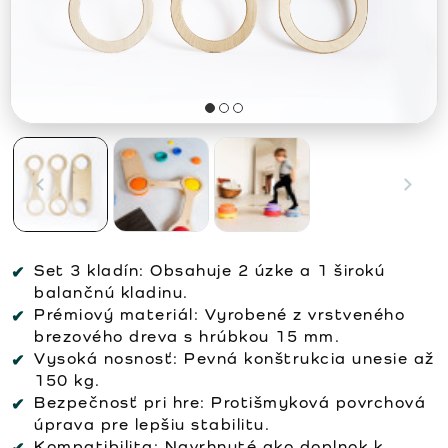
Set 3 kladín:
Obsahuje 2 úzke a 1 širokú
balančnú kladinu.
Prémiový materiál:
Vyrobené z vrstveného
brezového dreva s hrúbkou 15 mm.
Vysoká nosnosť:
Pevná konštrukcia unesie až
150 kg.
Bezpečnosť pri hre:
Protišmyková povrchová
úprava pre lepšiu stabilitu.
Kompatibilita:
Navrhnuté ako doplnok k