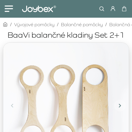
home
Vývojové pomôcky
Balančné pomôcky
Balančná 
BaaVi balančné kladiny Set 2+1