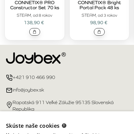
CONNETIX® PRO
CONNETIX® Bright
Constructor Set 70 ks
Portal Pack 48 ks
STEAM, od 8 rokov
STEAM, od 3 rokov
138,90 €
98,90 €
+421 910 466 990
info@joybex.sk
Rapatská 911 Veľké Zálužie 95135 Slovenská
Republika
Užitočné odkazy
Skúste naše cookies 🍪