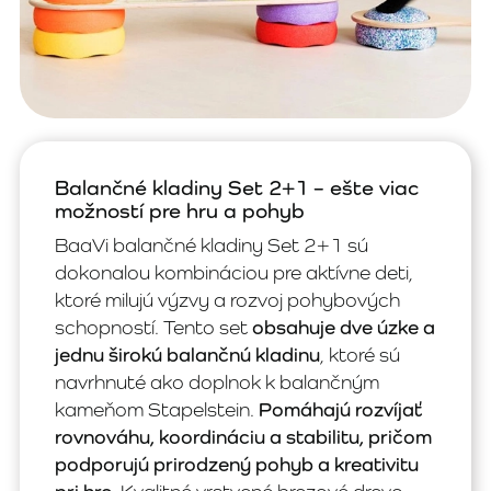
Balančné kladiny Set 2+1 – ešte viac
možností pre hru a pohyb
BaaVi balančné kladiny Set 2+1 sú
dokonalou kombináciou pre aktívne deti,
ktoré milujú výzvy a rozvoj pohybových
schopností. Tento set
obsahuje dve úzke a
jednu širokú balančnú kladinu
, ktoré sú
navrhnuté ako doplnok k balančným
kameňom Stapelstein.
Pomáhajú rozvíjať
rovnováhu, koordináciu a stabilitu, pričom
podporujú prirodzený pohyb a kreativitu