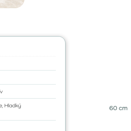
ív
e, Hladký