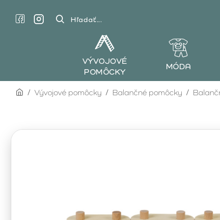
Hľadať...
VÝVOJOVÉ
MÓDA
POMÔCKY
home
Vývojové pomôcky
Balančné pomôcky
Balanč