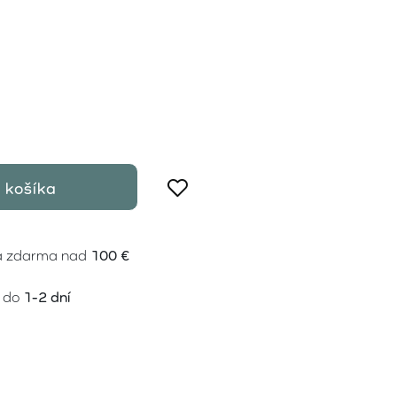
 košíka
a zdarma nad
100 €
 do
1-2 dní