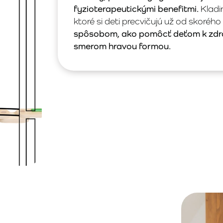
fyzioterapeutickými benefitmi.
Kladi
ktoré si deti precvičujú už od skorého
spôsobom, ako pomôcť deťom k zdr
smerom hravou formou.