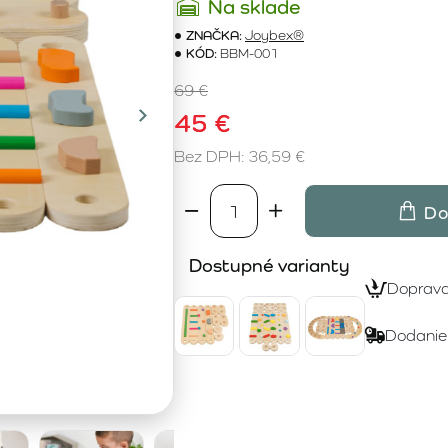
Na sklade
ZNAČKA:
Joybex®
KÓD:
BBM-001
69 €
45 €
Bez DPH: 36,59 €
Do
Dostupné varianty
Doprav
Dodanie