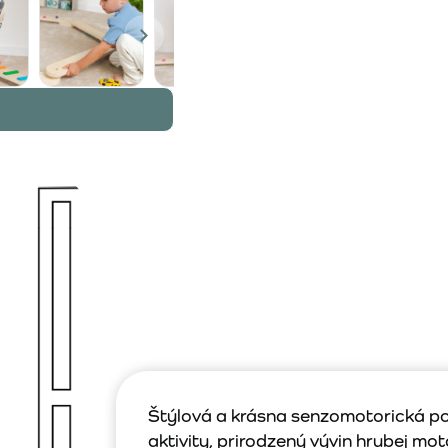
Štýlová a krásna senzomotorická po
aktivity, prirodzený vývin hrubej mo