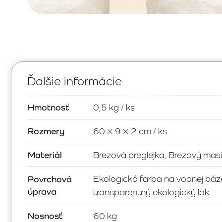
Ďalšie informácie
Hmotnosť
0,5 kg / ks
Rozmery
60 × 9 × 2 cm / ks
Materiál
Brezová preglejka, Brezový mas
Ekologická farba na vodnej báz
Povrchová
úprava
transparentný ekologický lak
Nosnosť
60 kg