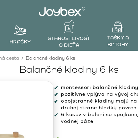
TAŠKY A
STAROSTLIVOSŤ
HRAČKY
BATOHY
O DIEŤA
ná cesta
Balančné kladiny 6 ks
Balančné kladiny 6 ks
montessori balančné kladiny
pozitívne vplýva na vývoj ch
obojstranné kladiny majú na
druhej strane hladký povrch
6 kusov v balení so spojkam
vodnej báze