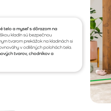
lé telo a myseľ s dôrazom na
ýškou kladín sú bezpečnou
nym tvarom prekážok na kladinách si
 rovnováhy v odlišných polohách tela.
 nových tvarov, chodníkov a