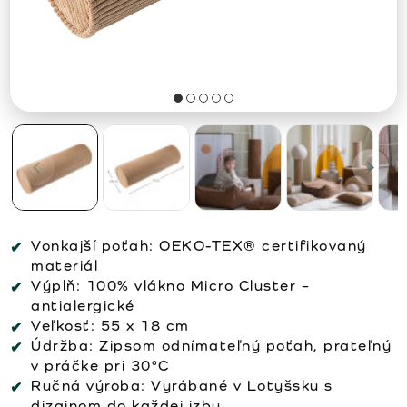
Vonkajší poťah:
OEKO-TEX® certifikovaný
materiál
Výplň:
100% vlákno Micro Cluster –
antialergické
Veľkosť:
55 x 18 cm
Údržba:
Zipsom odnímateľný poťah, prateľný
v práčke pri 30°C
Ručná výroba:
Vyrábané v Lotyšsku s
dizajnom do každej izby