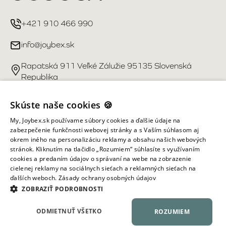
+421 910 466 990
info@joybex.sk
Rapatská 911 Veľké Zálužie 95135 Slovenská
Republika
Užitočné odkazy
Skúste naše cookies 🍪
My, Joybex.sk používame súbory cookies a ďalšie údaje na
Účet
zabezpečenie funkčnosti webovej stránky a s Vaším súhlasom aj
okrem iného na personalizáciu reklamy a obsahu našich webových
stránok. Kliknutím na tlačidlo „Rozumiem“ súhlasíte s využívaním
Informácie obchodu
cookies a predaním údajov o správaní na webe na zobrazenie
cielenej reklamy na sociálnych sieťach a reklamných sieťach na
ďalších weboch.
Zásady ochrany osobných údajov
Všetky práva vyhradené ©
2026
Joybex.sk
ZOBRAZIŤ PODROBNOSTI
ODMIETNUŤ VŠETKO
ROZUMIEM