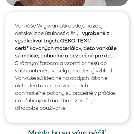
Vankúše Wigiwama® dodajú každej
detskej izbe útulnosť a štýl.
Vyrobené z
vysokokvalitných, OEKO-TEX®
certifikovaných materiálov, tieto vankúše
sú mäkké, pohodlné a bezpečné pre deti.
S rôznymi farbami a vzormi prinesú do
vášho interiéru veselý a moderný vzhľad.
Vankúše sú ideálne na oddych, čítanie
alebo len tak na maznanie. Ich
odnímateľné poťahy sú prateľné v práčke,
čo uľahčuje ich údržbu a zaručuje
dlhodobé používanie.
Mohlo by sa vám páčiť