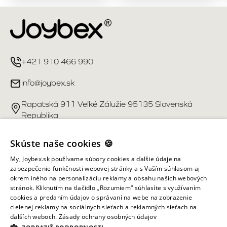
+421 910 466 990
info@joybex.sk
Rapatská 911 Veľké Zálužie 95135 Slovenská
Republika
Užitočné odkazy
Skúste naše cookies 🍪
My, Joybex.sk používame súbory cookies a ďalšie údaje na
Účet
zabezpečenie funkčnosti webovej stránky a s Vaším súhlasom aj
okrem iného na personalizáciu reklamy a obsahu našich webových
stránok. Kliknutím na tlačidlo „Rozumiem“ súhlasíte s využívaním
Informácie obchodu
cookies a predaním údajov o správaní na webe na zobrazenie
cielenej reklamy na sociálnych sieťach a reklamných sieťach na
ďalších weboch.
Zásady ochrany osobných údajov
Všetky práva vyhradené ©
2026
Joybex.sk