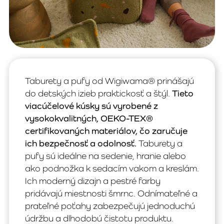
Taburety a pufy od Wigiwama® prinášajú
do detských izieb praktickosť a štýl.
Tieto
viacúčelové kúsky sú vyrobené z
vysokokvalitných, OEKO-TEX®
certifikovaných materiálov, čo zaručuje
ich bezpečnosť a odolnosť.
Taburety a
pufy sú ideálne na sedenie, hranie alebo
ako podnožka k sedacím vakom a kreslám.
Ich moderný dizajn a pestré farby
pridávajú miestnosti šmrnc. Odnímateľné a
prateľné poťahy zabezpečujú jednoduchú
údržbu a dlhodobú čistotu produktu.