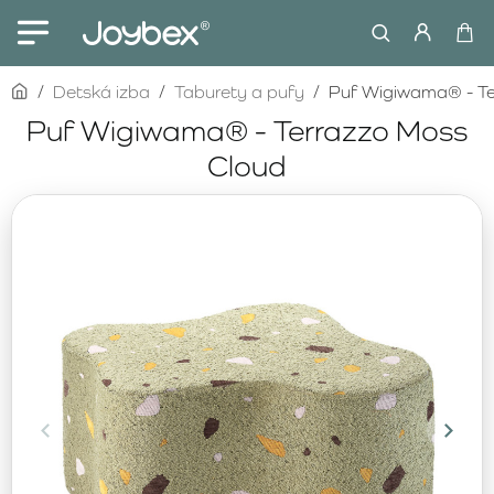
home
Detská izba
Taburety a pufy
Puf Wigiwama® - Te
Puf Wigiwama® - Terrazzo Moss
Cloud