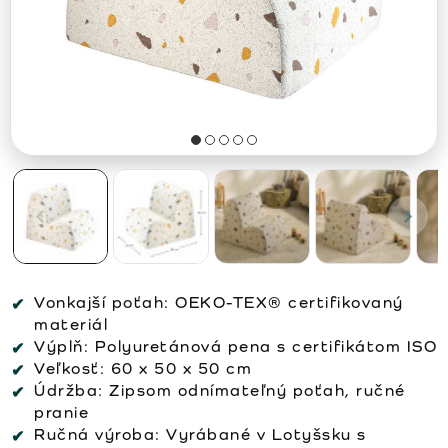
Vonkajší poťah:
OEKO-TEX® certifikovaný
materiál
Výplň:
Polyuretánová pena s certifikátom ISO
Veľkosť:
60 x 50 x 50 cm
Údržba:
Zipsom odnímateľný poťah, ručné
pranie
Ručná výroba:
Vyrábané v Lotyšsku s