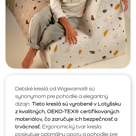
Detské kreslá od Wigiwama® sú
synonymom pre pohodlie a elegantný
dizajn.
Tieto kreslá sú vyrobené v Lotyšsku
z kvalitných, OEKO-TEX® certifikovaných
materiálov, čo zaručuje ich bezpečnosť a
trvácnosť.
Ergonomický tvar kresla
poskytuje optimálnu oporu a pohodlie pre