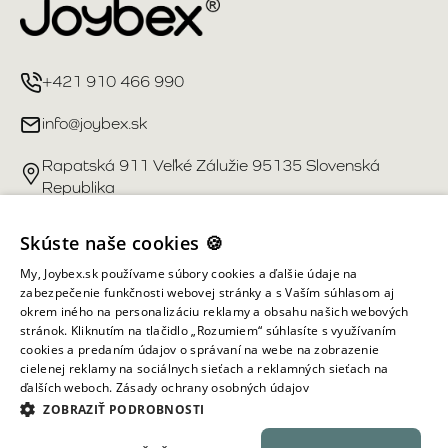
+421 910 466 990
info@joybex.sk
Rapatská 911 Veľké Zálužie 95135 Slovenská
Republika
Užitočné odkazy
Skúste naše cookies 🍪
My, Joybex.sk používame súbory cookies a ďalšie údaje na
Účet
zabezpečenie funkčnosti webovej stránky a s Vaším súhlasom aj
okrem iného na personalizáciu reklamy a obsahu našich webových
stránok. Kliknutím na tlačidlo „Rozumiem“ súhlasíte s využívaním
Informácie obchodu
cookies a predaním údajov o správaní na webe na zobrazenie
cielenej reklamy na sociálnych sieťach a reklamných sieťach na
ďalších weboch.
Zásady ochrany osobných údajov
Všetky práva vyhradené ©
2026
Joybex.sk
ZOBRAZIŤ PODROBNOSTI