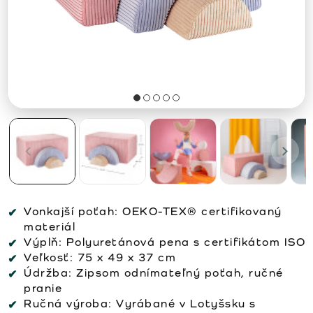
Vonkajší poťah:
OEKO-TEX® certifikovaný
materiál
Výplň:
Polyuretánová pena s certifikátom ISO
Veľkosť:
75 x 49 x 37 cm
Údržba:
Zipsom odnímateľný poťah, ručné
pranie
Ručná výroba:
Vyrábané v Lotyšsku s