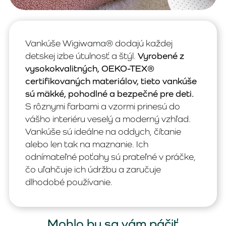
Vankúše Wigiwama® dodajú každej
detskej izbe útulnosť a štýl.
Vyrobené z
vysokokvalitných, OEKO-TEX®
certifikovaných materiálov, tieto vankúše
sú mäkké, pohodlné a bezpečné pre deti.
S rôznymi farbami a vzormi prinesú do
vášho interiéru veselý a moderný vzhľad.
Vankúše sú ideálne na oddych, čítanie
alebo len tak na maznanie. Ich
odnímateľné poťahy sú prateľné v práčke,
čo uľahčuje ich údržbu a zaručuje
dlhodobé používanie.
Mohlo by sa vám páčiť