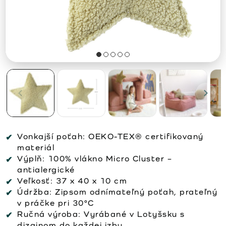
Vonkajší poťah:
OEKO-TEX® certifikovaný
materiál
Výplň:
100% vlákno Micro Cluster –
antialergické
Veľkosť:
37 x 40 x 10 cm
Údržba:
Zipsom odnímateľný poťah, prateľný
v práčke pri 30°C
Ručná výroba:
Vyrábané v Lotyšsku s
dizajnom do každej izby