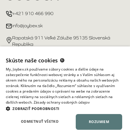
+421 910 466 990
info@joybex.sk
Rapatská 911 Veľké Zálužie 95135 Slovenská
Republika
Užitočné odkazy
Skúste naše cookies 🍪
My, Joybex.sk používame súbory cookies a ďalšie údaje na
Účet
zabezpečenie funkčnosti webovej stránky a s Vaším súhlasom aj
okrem iného na personalizáciu reklamy a obsahu našich webových
stránok. Kliknutím na tlačidlo „Rozumiem“ súhlasíte s využívaním
Informácie obchodu
cookies a predaním údajov o správaní na webe na zobrazenie
cielenej reklamy na sociálnych sieťach a reklamných sieťach na
ďalších weboch.
Zásady ochrany osobných údajov
Všetky práva vyhradené ©
2026
Joybex.sk
ZOBRAZIŤ PODROBNOSTI
ODMIETNUŤ VŠETKO
ROZUMIEM