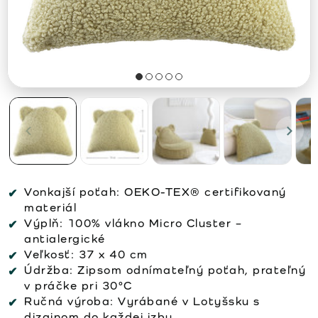
Vonkajší poťah:
OEKO-TEX® certifikovaný
materiál
Výplň:
100% vlákno Micro Cluster –
antialergické
Veľkosť:
37 x 40 cm
Údržba:
Zipsom odnímateľný poťah, prateľný
v práčke pri 30°C
Ručná výroba:
Vyrábané v Lotyšsku s
dizajnom do každej izby