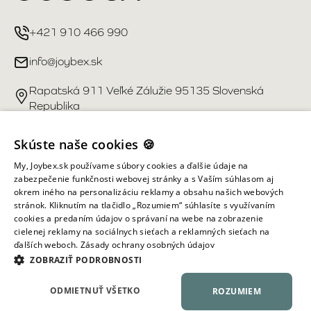
+421 910 466 990
info@joybex.sk
Rapatská 911 Veľké Zálužie 95135 Slovenská
Republika
Užitočné odkazy
Skúste naše cookies 🍪
My, Joybex.sk používame súbory cookies a ďalšie údaje na
Účet
zabezpečenie funkčnosti webovej stránky a s Vaším súhlasom aj
okrem iného na personalizáciu reklamy a obsahu našich webových
stránok. Kliknutím na tlačidlo „Rozumiem“ súhlasíte s využívaním
Informácie obchodu
cookies a predaním údajov o správaní na webe na zobrazenie
cielenej reklamy na sociálnych sieťach a reklamných sieťach na
ďalších weboch.
Zásady ochrany osobných údajov
Všetky práva vyhradené ©
2026
Joybex.sk
ZOBRAZIŤ PODROBNOSTI
ODMIETNUŤ VŠETKO
ROZUMIEM