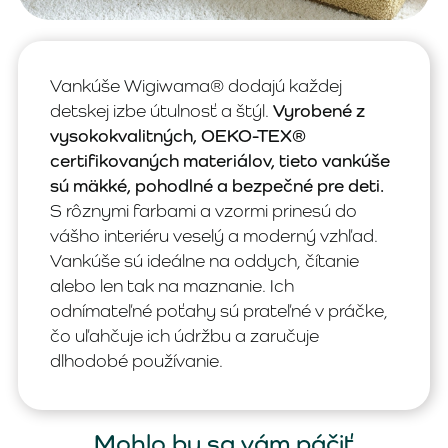
Vankúše Wigiwama® dodajú každej
detskej izbe útulnosť a štýl.
Vyrobené z
vysokokvalitných, OEKO-TEX®
certifikovaných materiálov, tieto vankúše
sú mäkké, pohodlné a bezpečné pre deti.
S rôznymi farbami a vzormi prinesú do
vášho interiéru veselý a moderný vzhľad.
Vankúše sú ideálne na oddych, čítanie
alebo len tak na maznanie. Ich
odnímateľné poťahy sú prateľné v práčke,
čo uľahčuje ich údržbu a zaručuje
dlhodobé používanie.
Mohlo by sa vám páčiť