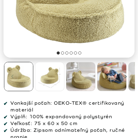
Vonkajší poťah:
OEKO-TEX® certifikovaný
materiál
Výplň:
100% expandovaný polystyrén
Veľkosť:
75 x 60 x 50 cm
Údržba:
Zipsom odnímateľný poťah, ručné
pranie