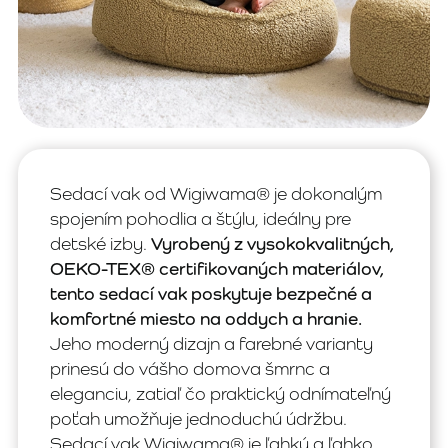
Sedací vak od Wigiwama® je dokonalým
spojením pohodlia a štýlu, ideálny pre
detské izby.
Vyrobený z vysokokvalitných,
OEKO-TEX® certifikovaných materiálov,
tento sedací vak poskytuje bezpečné a
komfortné miesto na oddych a hranie.
Jeho moderný dizajn a farebné varianty
prinesú do vášho domova šmrnc a
eleganciu, zatiaľ čo praktický odnímateľný
poťah umožňuje jednoduchú údržbu.
Sedací vak Wigiwama® je ľahký a ľahko