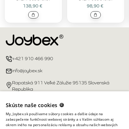
138,90 €
98,90 €
+421 910 466 990
info@joybex.sk
Rapatská 911 Veľké Zálužie 95135 Slovenská
Republika
Užitočné odkazy
Skúste naše cookies 🍪
My, Joybex.sk používame súbory cookies a ďalšie údaje na
Účet
zabezpečenie funkčnosti webovej stránky a s Vaším súhlasom aj
okrem iného na personalizáciu reklamy a obsahu našich webových