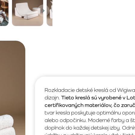
Rozkladacie detské kreslá od Wigi
dizajn.
Tieto kreslá sú vyrobené v L
certifikovaných materiálov, čo zaru
tvar kresla poskytuje optimálnu oporu a
alebo odpočinku. Moderné farby a štýl
doplnok do každej detskej izby. Odn