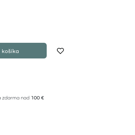
 košíka
a zdarma nad
100 €