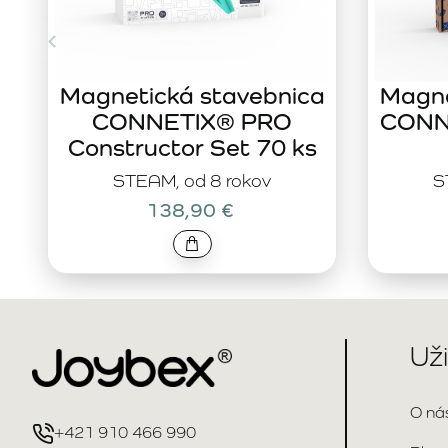
Magnetická stavebnica
Magne
CONNETIX® PRO
CONNE
Constructor Set 70 ks
STEAM, od 8 rokov
S
138,90 €
Už
O ná
+421 910 466 990