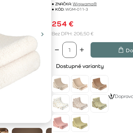
ZNAČKA:
Wigiwama®
KÓD:
WGM-011-3
254 €
Bez DPH: 206,50 €
Do
Dostupné varianty
Doprav