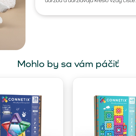
údržbu a udržiavajú kreslo vždy čisté.
Mohlo by sa vám páčiť