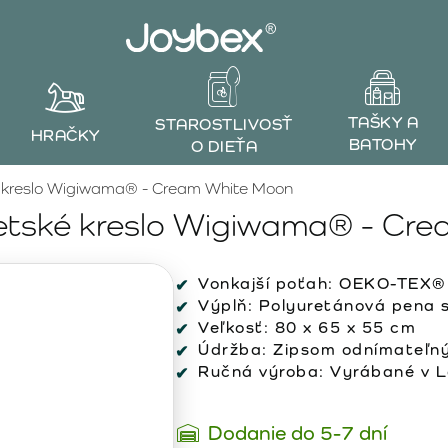
TAŠKY A
STAROSTLIVOSŤ
HRAČKY
BATOHY
O DIEŤA
 kreslo Wigiwama® - Cream White Moon
etské kreslo Wigiwama® - Cr
Vonkajší poťah:
OEKO-TEX® c
Výplň:
Polyuretánová pena s
Veľkosť:
80 x 65 x 55 cm
Údržba:
Zipsom odnímateľný
Ručná výroba:
Vyrábané v Lo
Dodanie do 5-7 dní