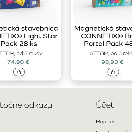
tická stavebnica
Magnetická stav
TIX® Light Star
CONNETIX® Br
Pack 28 ks
Portal Pack 4
TEAM, od 3 rokov
STEAM, od 3 rok
74,90 €
98,90 €
itočné odkazy
Účet
s
Môj účet