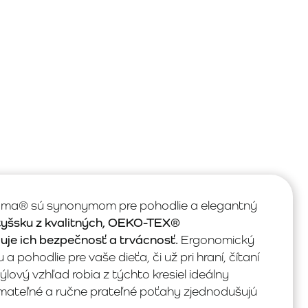
wama® sú synonymom pre pohodlie a elegantný
otyšsku z kvalitných, OEKO-TEX®
čuje ich bezpečnosť a trvácnosť.
Ergonomický
 pohodlie pre vaše dieťa, či už pri hraní, čítaní
ový vzhľad robia z týchto kresiel ideálny
ímateľné a ručne prateľné poťahy zjednodušujú