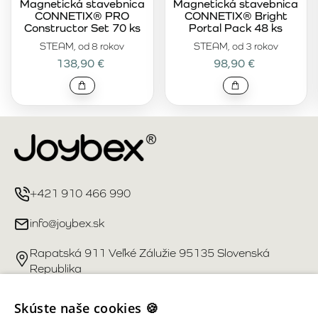
Magnetická stavebnica
Magnetická stavebnica
CONNETIX® PRO
CONNETIX® Bright
Constructor Set 70 ks
Portal Pack 48 ks
STEAM, od 8 rokov
STEAM, od 3 rokov
138,90 €
98,90 €
+421 910 466 990
info@joybex.sk
Rapatská 911 Veľké Zálužie 95135 Slovenská
Republika
Užitočné odkazy
Skúste naše cookies 🍪