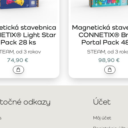
tická stavebnica
Magnetická stav
TIX® Light Star
CONNETIX® Br
Pack 28 ks
Portal Pack 4
TEAM, od 3 rokov
STEAM, od 3 rok
74,90 €
98,90 €
itočné odkazy
Účet
s
Môj účet