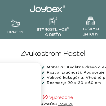
TAŠKY A
STAROSTLIVOSŤ
HRAČKY
BATOHY
O DIEŤA
Zvukostrom Pastel
Materiál:
Kvalitné drevo a e
Rozvoj zručností:
Podporuje 
Veková kategória:
Vhodné pr
Rozmery:
20 x 20 x 60 cm
Vypredané
ZNAČKA:
Tooky Toy