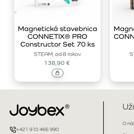
Magnetická stavebnica
Magne
CONNETIX® PRO
CONNE
Constructor Set 70 ks
STEAM, od 8 rokov
S
138,90 €
Už
O ná
+421 910 466 990