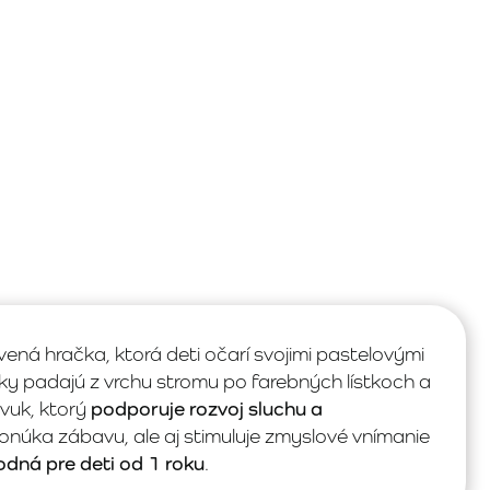
ená hračka, ktorá deti očarí svojimi pastelovými
čky padajú z vrchu stromu po farebných lístkoch a
vuk, ktorý
podporuje rozvoj sluchu a
ponúka zábavu, ale aj stimuluje zmyslové vnímanie
odná pre deti od 1 roku
.