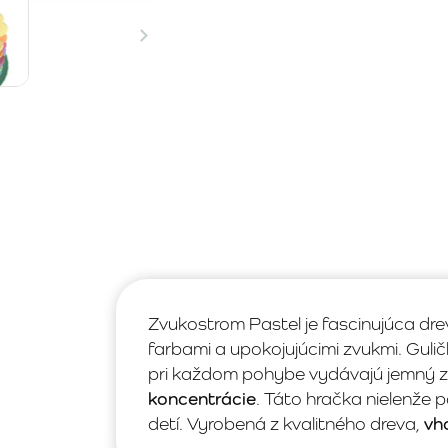
Zvukostrom Pastel je fascinujúca drev
farbami a upokojujúcimi zvukmi. Guli
pri každom pohybe vydávajú jemný z
koncentrácie
. Táto hračka nielenže 
detí. Vyrobená z kvalitného dreva,
vh