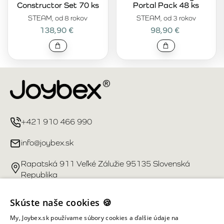
Constructor Set 70 ks
Portal Pack 48 ks
STEAM, od 8 rokov
STEAM, od 3 rokov
138,90 €
98,90 €
+421 910 466 990
info@joybex.sk
Rapatská 911 Veľké Zálužie 95135 Slovenská
Republika
Užitočné odkazy
Skúste naše cookies 🍪
My, Joybex.sk používame súbory cookies a ďalšie údaje na