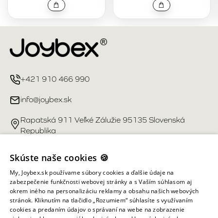
+421 910 466 990
info@joybex.sk
Rapatská 911 Veľké Zálužie 95135 Slovenská
Republika
Užitočné odkazy
Skúste naše cookies 🍪
My, Joybex.sk používame súbory cookies a ďalšie údaje na
Účet
zabezpečenie funkčnosti webovej stránky a s Vaším súhlasom aj
okrem iného na personalizáciu reklamy a obsahu našich webových
stránok. Kliknutím na tlačidlo „Rozumiem“ súhlasíte s využívaním
Informácie obchodu
cookies a predaním údajov o správaní na webe na zobrazenie