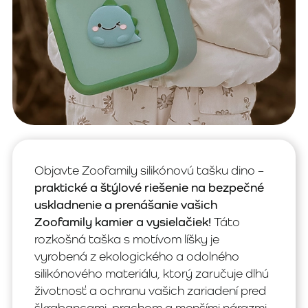
Objavte Zoofamily silikónovú tašku dino –
praktické a štýlové riešenie na bezpečné
uskladnenie a prenášanie vašich
Zoofamily kamier a vysielačiek!
Táto
rozkošná taška s motívom líšky je
vyrobená z ekologického a odolného
silikónového materiálu, ktorý zaručuje dlhú
životnosť a ochranu vašich zariadení pred
škrabancami, prachom a menšími nárazmi.