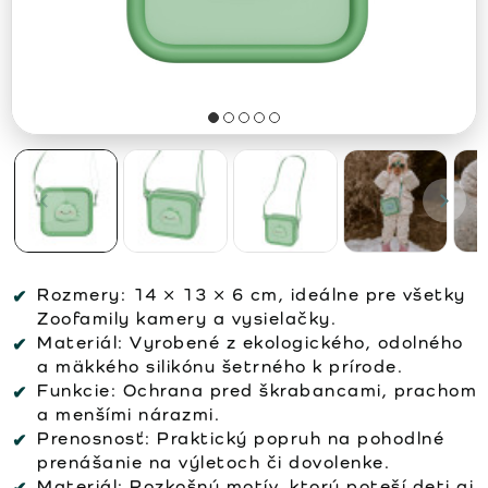
Rozmery:
14 × 13 × 6 cm, ideálne pre všetky
Zoofamily kamery a vysielačky.
Materiál:
Vyrobené z ekologického, odolného
a mäkkého silikónu šetrného k prírode.
Funkcie:
Ochrana pred škrabancami, prachom
a menšími nárazmi.
Prenosnosť:
Praktický popruh na pohodlné
prenášanie na výletoch či dovolenke.
Materiál:
Rozkošný motív, ktorý poteší deti aj