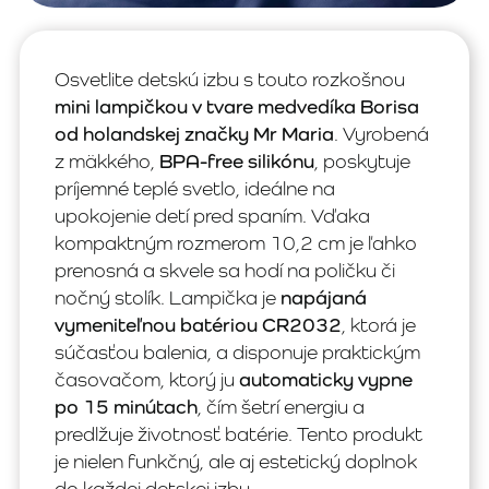
Osvetlite detskú izbu s touto rozkošnou
mini lampičkou v tvare medvedíka Borisa
od holandskej značky Mr Maria
. Vyrobená
z mäkkého,
BPA-free silikónu
, poskytuje
príjemné teplé svetlo, ideálne na
upokojenie detí pred spaním. Vďaka
kompaktným rozmerom 10,2 cm je ľahko
prenosná a skvele sa hodí na poličku či
nočný stolík. Lampička je
napájaná
vymeniteľnou batériou CR2032
, ktorá je
súčasťou balenia, a disponuje praktickým
časovačom, ktorý ju
automaticky vypne
po 15 minútach
, čím šetrí energiu a
predlžuje životnosť batérie. Tento produkt
je nielen funkčný, ale aj estetický doplnok
do každej detskej izby.