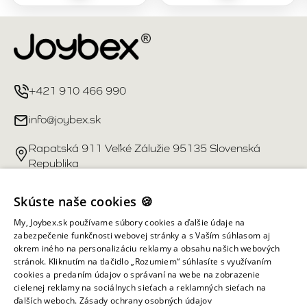
+421 910 466 990
info@joybex.sk
Rapatská 911 Veľké Zálužie 95135 Slovenská
Republika
Užitočné odkazy
Skúste naše cookies 🍪
My, Joybex.sk používame súbory cookies a ďalšie údaje na
Účet
zabezpečenie funkčnosti webovej stránky a s Vaším súhlasom aj
okrem iného na personalizáciu reklamy a obsahu našich webových
stránok. Kliknutím na tlačidlo „Rozumiem“ súhlasíte s využívaním
Informácie obchodu
cookies a predaním údajov o správaní na webe na zobrazenie
cielenej reklamy na sociálnych sieťach a reklamných sieťach na
ďalších weboch.
Zásady ochrany osobných údajov