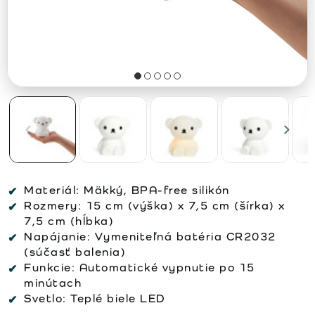
Materiál:
Mäkký, BPA-free silikón
Rozmery:
15 cm (výška) x 7,5 cm (šírka) x
7,5 cm (hĺbka)
Napájanie:
Vymeniteľná batéria CR2032
(súčasť balenia)
Funkcie:
Automatické vypnutie po 15
minútach
Svetlo:
Teplé biele LED