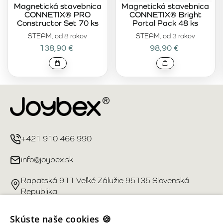
Magnetická stavebnica
Magnetická stavebnica
CONNETIX® PRO
CONNETIX® Bright
Constructor Set 70 ks
Portal Pack 48 ks
STEAM, od 8 rokov
STEAM, od 3 rokov
138,90 €
98,90 €
+421 910 466 990
info@joybex.sk
Rapatská 911 Veľké Zálužie 95135 Slovenská
Republika
Užitočné odkazy
Skúste naše cookies 🍪