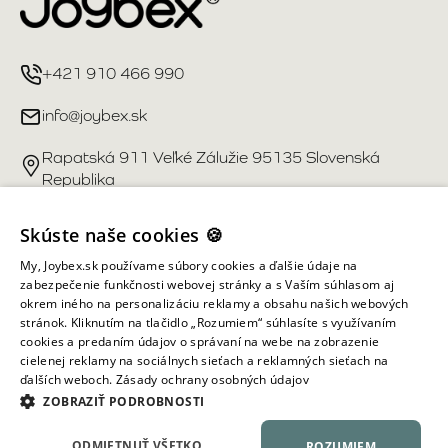
+421 910 466 990
info@joybex.sk
Rapatská 911 Veľké Zálužie 95135 Slovenská
Republika
Užitočné odkazy
Skúste naše cookies 🍪
My, Joybex.sk používame súbory cookies a ďalšie údaje na
Účet
zabezpečenie funkčnosti webovej stránky a s Vaším súhlasom aj
okrem iného na personalizáciu reklamy a obsahu našich webových
stránok. Kliknutím na tlačidlo „Rozumiem“ súhlasíte s využívaním
Informácie obchodu
cookies a predaním údajov o správaní na webe na zobrazenie
cielenej reklamy na sociálnych sieťach a reklamných sieťach na
ďalších weboch.
Zásady ochrany osobných údajov
Všetky práva vyhradené ©
2026
Joybex.sk
ZOBRAZIŤ PODROBNOSTI
ODMIETNUŤ VŠETKO
ROZUMIEM